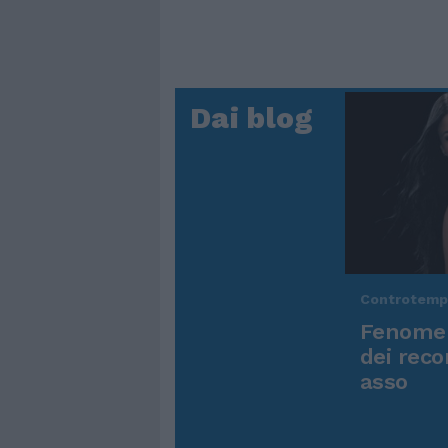
Dai blog
Controtem
Fenomen
dei reco
asso