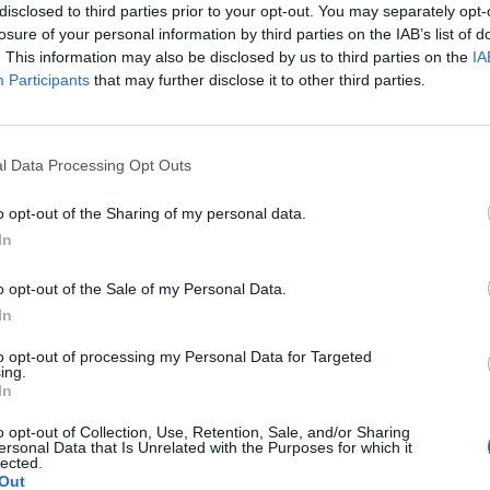
io di passo epocale all'interno
disclosed to third parties prior to your opt-out. You may separately opt-
.
losure of your personal information by third parties on the IAB’s list of
. This information may also be disclosed by us to third parties on the
IA
Participants
that may further disclose it to other third parties.
Le
da
l Data Processing Opt Outs
Rudy Giuliani a Come States?
Le
Trump, Meloni e la strategia
o opt-out of the Sharing of my personal data.
americana
In
o opt-out of the Sale of my Personal Data.
In
to opt-out of processing my Personal Data for Targeted
ing.
In
o opt-out of Collection, Use, Retention, Sale, and/or Sharing
ersonal Data that Is Unrelated with the Purposes for which it
lected.
Out