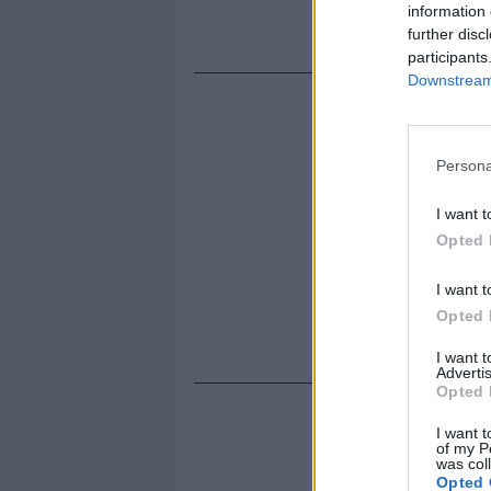
questo camb
information 
dell'azienda
further disc
participants
Downstream 
Persona
I want t
Opted 
I want t
Opted 
I want 
Advertis
Opted 
I want t
of my P
was col
Opted 