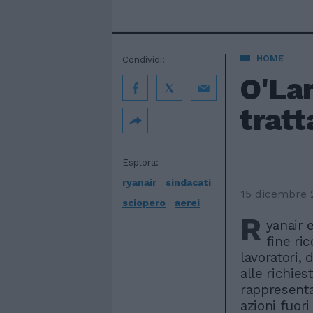
HOME
Condividi:
O'Lar
tratt
Esplora:
ryanair
sindacati
15 dicembre 
sciopero
aerei
R
yanair 
fine ric
lavoratori,
alle richies
rappresenta
azioni fuori