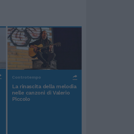
Controtempo
La rinascita della melodia
nelle canzoni di Valerio
Piccolo