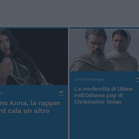
Controtempo
La modernità di Ulisse
po
nell'Odissea pop di
Christopher Nolan
o Anna, la rapper
rd cala un altro