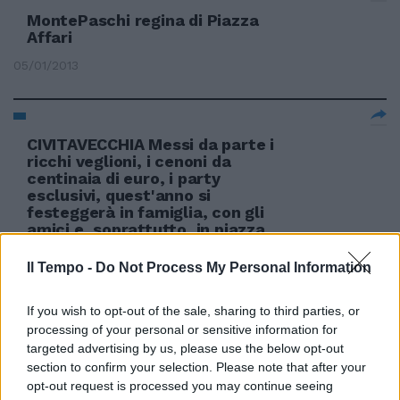
MontePaschi regina di Piazza
Affari
05/01/2013
CIVITAVECCHIA Messi da parte i
ricchi veglioni, i cenoni da
centinaia di euro, i party
esclusivi, quest'anno si
festeggerà in famiglia, con gli
amici e, soprattutto, in piazza.
31/12/2012
Il Tempo -
Do Not Process My Personal Information
If you wish to opt-out of the sale, sharing to third parties, or
processing of your personal or sensitive information for
Aspettando il 2013 La musica in
targeted advertising by us, please use the below opt-out
piazza
section to confirm your selection. Please note that after your
31/12/2012
opt-out request is processed you may continue seeing