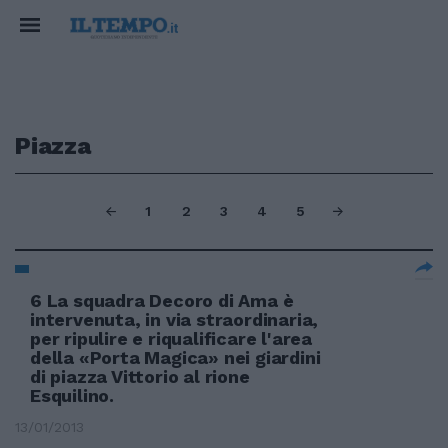
Piazza
1
2
3
4
5
6 La squadra Decoro di Ama è
intervenuta, in via straordinaria,
per ripulire e riqualificare l'area
della «Porta Magica» nei giardini
di piazza Vittorio al rione
Esquilino.
13/01/2013