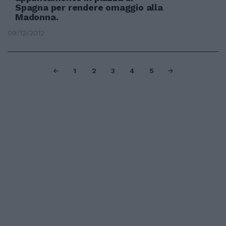
Spagna per rendere omaggio alla
Madonna.
09/12/2012
1
2
3
4
5