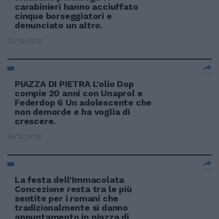
carabinieri hanno acciuffato
cinque borseggiatori e
denunciato un altro.
23/12/2012
PIAZZA DI PIETRA L'olio Dop
compie 20 anni con Unaprol e
Federdop 6 Un adolescente che
non demorde e ha voglia di
crescere.
16/12/2012
La festa dell'Immacolata
Concezione resta tra le più
sentite per i romani che
tradizionalmente si danno
appuntamento in piazza di