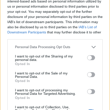
interest-based ads based on personal information utilized by
us or personal information disclosed to third parties prior to
your opt-out. You may separately opt-out of the further
ANZIO Anche quest'anno, come
disclosure of your personal information by third parties on the
di consueto, per chi decide di
IAB’s list of downstream participants. This information may
trascorrere il Capodanno fuori
also be disclosed by us to third parties on the
IAB’s List of
dalle mura domestiche c'è la
Downstream Participants
that may further disclose it to other
tradizionale festa in piazza a
third parties.
Nettuno.
Personal Data Processing Opt Outs
31/12/2012
I want to opt-out of the Sharing of my
personal data.
Opted In
Damiana Verucci Via i tavolini
I want to opt-out of the Sale of my
all'aperto in piazza Campo
Personal Data.
Marzio, via del Governo Vecchio,
Opted In
via Agonale, piazza Santa Maria
Liberatrice.
I want to opt-out of processing my
Personal Data for Targeted Advertising.
30/12/2012
Opted In
I want to opt-out of Collection, Use,