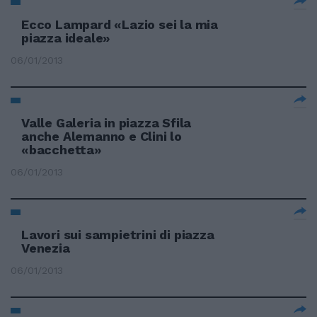
Ecco Lampard «Lazio sei la mia
piazza ideale»
06/01/2013
Valle Galeria in piazza Sfila
anche Alemanno e Clini lo
«bacchetta»
06/01/2013
Lavori sui sampietrini di piazza
Venezia
06/01/2013