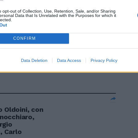
o opt-out of Collection, Use, Retention, Sale, and/or Sharing
ersonal Data that Is Unrelated with the Purposes for which it
lected.
uto mio padre
Out
CONFIRM
Data Deletion
Data Access
Privacy Policy
 anche
o Oldoini, con
inocchiaro,
rgio
, Carlo