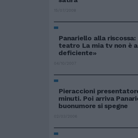
15/07/2008
Panariello alla riscossa:
teatro La mia tv non è 
deficiente»
04/10/2007
Pieraccioni presentatore
minuti. Poi arriva Panarie
buonumore si spegne
02/03/2006