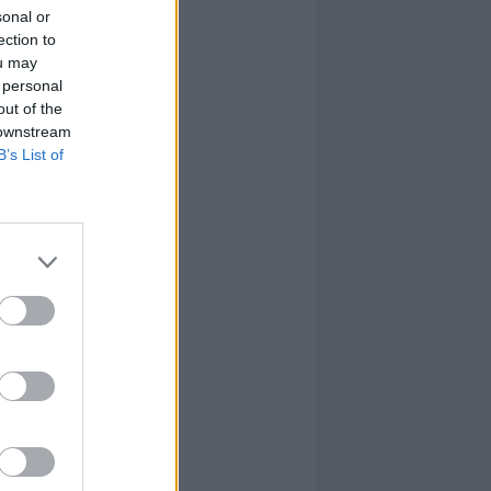
sonal or
ection to
ou may
 personal
out of the
 downstream
B’s List of