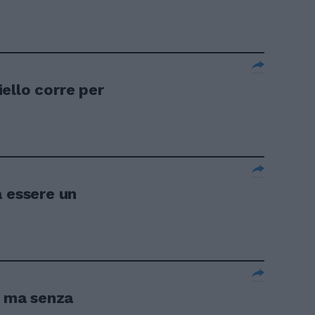
.
ello corre per
a essere un
e ma senza