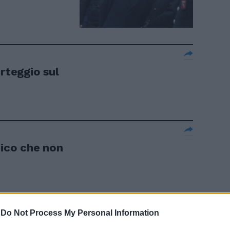
orteggio sul
mico che non
-
Do Not Process My Personal Information
el comico che