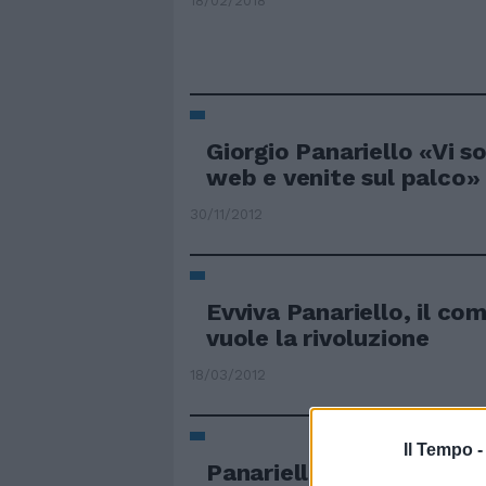
18/02/2018
Giorgio Panariello «Vi s
web e venite sul palco»
30/11/2012
Evviva Panariello, il co
vuole la rivoluzione
18/03/2012
Il Tempo 
Panariello chi? Storia d