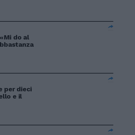
 «Mi do al
abbastanza
 per dieci
llo e il