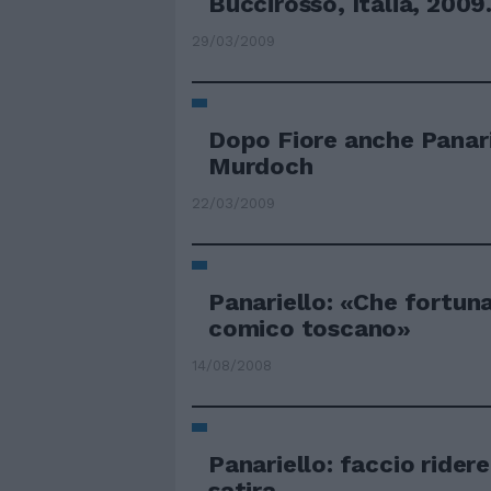
Buccirosso, Italia, 2009
29/03/2009
Dopo Fiore anche Panari
Murdoch
22/03/2009
Panariello: «Che fortun
comico toscano»
14/08/2008
Panariello: faccio rider
satira