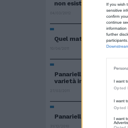
non esiste
If you wish 
sensitive in
04/03/2012
confirm you
continue se
information 
further disc
Quel mattatore di Panar
participants
Downstream 
10/04/2011
Persona
Panariello dopo il teatro
varietà in tv
I want t
Opted 
27/03/2011
I want t
Opted 
Panariello show
I want 
Advertis
31/12/2010
Opted 