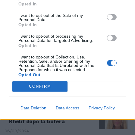
Opted In
CASO KHELIF
I want to opt-out of the Sale of my
Personal Data.
La bordata dell'ex a Corvaglia:
Opted In
"Qual è la reale tesi?", il contro-
post
I want to opt-out of processing my
Personal Data for Targeted Advertising.
08/08/2024
Opted In
I want to opt-out of Collection, Use,
OLIMPIADI
Retention, Sale, and/or Sharing of my
Personal Data that Is Unrelated with the
Khelif strapazza la thailandese:
Purposes for which it was collected.
combatterà per l'oro
Opted Out
07/08/2024
CONFIRM
EX VELINA
Data Deletion
Data Access
Privacy Policy
“Circo distopico intriso di odio”.
Corvaglia torna alla carica su
Khelif dopo la bufera
06/08/2024