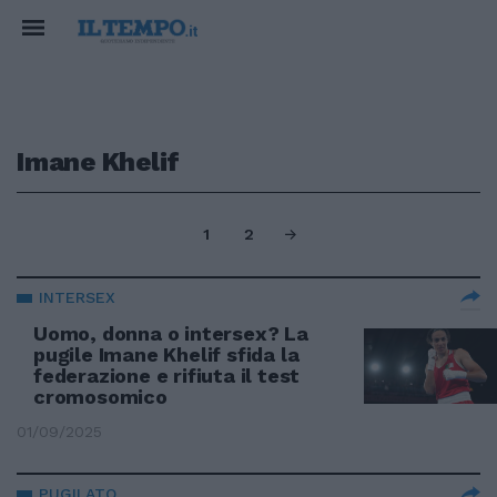
Imane Khelif
1
2
INTERSEX
Uomo, donna o intersex? La
pugile Imane Khelif sfida la
federazione e rifiuta il test
cromosomico
01/09/2025
PUGILATO