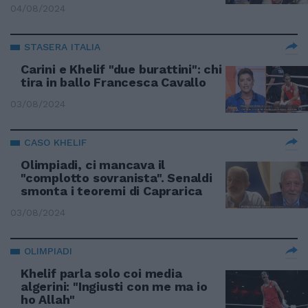
04/08/2024
STASERA ITALIA
Carini e Khelif "due burattini": chi
tira in ballo Francesca Cavallo
03/08/2024
CASO KHELIF
Olimpiadi, ci mancava il
"complotto sovranista". Senaldi
smonta i teoremi di Caprarica
03/08/2024
OLIMPIADI
Khelif parla solo coi media
algerini: "Ingiusti con me ma io
ho Allah"