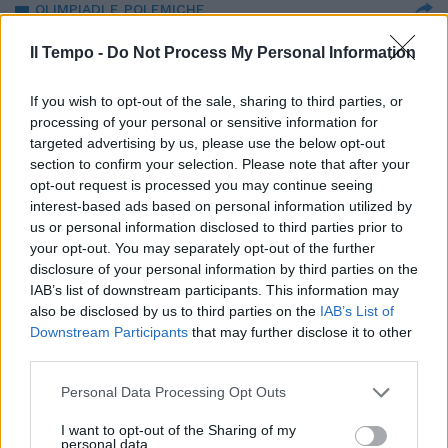
OLIMPIADI E POLEMICHE
L'oro a Khelif "punto di non
Il Tempo -
Do Not Process My Personal Information
ritorno": il duello tra Magliaro e
Urbinati
If you wish to opt-out of the sale, sharing to third parties, or
10/08/2024
processing of your personal or sensitive information for
targeted advertising by us, please use the below opt-out
section to confirm your selection. Please note that after your
“SONO UNA DONNA”
opt-out request is processed you may continue seeing
“Successo dal sapore speciale”.
interest-based ads based on personal information utilized by
Imane Khelif sfida i ‘nemici’ dopo
us or personal information disclosed to third parties prior to
l’oro | GUARDA
your opt-out. You may separately opt-out of the further
disclosure of your personal information by third parties on the
10/08/2024
IAB’s list of downstream participants. This information may
also be disclosed by us to third parties on the
IAB’s List of
PARIGI 2024
Downstream Participants
that may further disclose it to other
third parties.
"Lui ha vinto l'oro". Il ‘lapsus’ di
Trump: altro attacco all’
Personal Data Processing Opt Outs
algerina Khelif | GUARDA
10/08/2024
I want to opt-out of the Sharing of my
personal data.