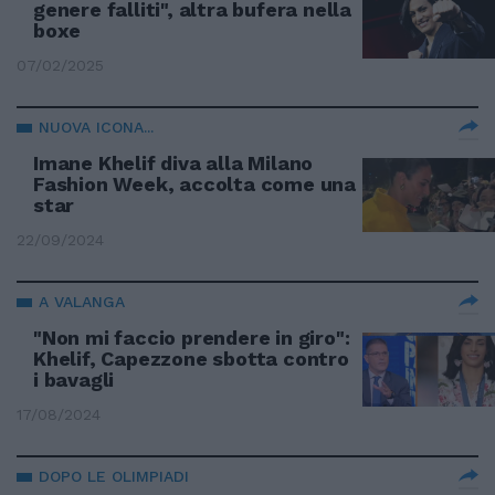
genere falliti", altra bufera nella
boxe
07/02/2025
NUOVA ICONA...
Imane Khelif diva alla Milano
Fashion Week, accolta come una
star
22/09/2024
A VALANGA
"Non mi faccio prendere in giro":
Khelif, Capezzone sbotta contro
i bavagli
17/08/2024
DOPO LE OLIMPIADI