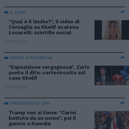
IL CASO
"Qual è il limite?", il video di
Corvaglia su Khelif scatena
Lucarelli: scintille social
05/08/2024
GIOCHI & POLEMICHE
"Esposizione vergognosa", Zurlo
punta il dito: cortocircuito sul
caso Khelif
05/08/2024
PRESIDENZIALI USA
Trump non si tiene: "Carini
battuta da un uomo", poi il
gancio a Kamala