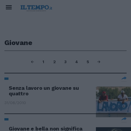
Giovane
1
2
3
4
5
Senza lavoro un giovane su
quattro
31/08/2010
Giovane e bella non significa