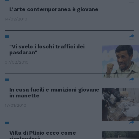
L'arte contemporanea è giovane
14/02/2010
"Vi svelo i loschi traffici dei
pasdaran"
07/02/2010
In casa fucili e munizioni giovane
in manette
17/01/2010
Villa di Plinio ecco come
risplenderà