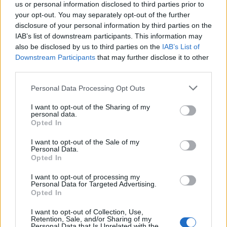
us or personal information disclosed to third parties prior to
20/06/2010
your opt-out. You may separately opt-out of the further
disclosure of your personal information by third parties on the
IAB’s list of downstream participants. This information may
also be disclosed by us to third parties on the
IAB’s List of
Eni scommette sulla ricerca
Downstream Participants
that may further disclose it to other
giovane
third parties.
13/06/2010
Personal Data Processing Opt Outs
I want to opt-out of the Sharing of my
personal data.
Opted In
Teatro off e giovane Giugno è
pieno di appuntamenti
I want to opt-out of the Sale of my
Personal Data.
05/06/2010
Opted In
I want to opt-out of processing my
Personal Data for Targeted Advertising.
Opted In
Un giovane su tre è senza lavoro
I want to opt-out of Collection, Use,
05/06/2010
Retention, Sale, and/or Sharing of my
Personal Data that Is Unrelated with the