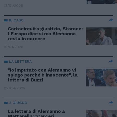
13/01/2026
IL CASO
Cortocircuito giustizia, Storace:
l'Europa dice sì ma Alemanno
resta in carcere
10/01/2026
LA LETTERA
"Io imputato con Alemanno vi
spiego perché è innocente", la
lettera di Buzzi
09/09/2025
2 GIUGNO
La lettera di Alemanno a
Mattarella: "Carceri