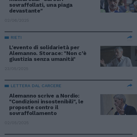
sovraffollati, una piaga
devastante"
02/06/2025
RIETI
L'evento di solidarietà per
Alemanno. Storace: "Non c’è
giustizia senza umanità"
23/05/2025
LETTERA DAL CARCERE
Alemanno scrive a Nordio:
"Condizioni insostenibili", le
proposte contro il
sovraffollamento
02/05/2025