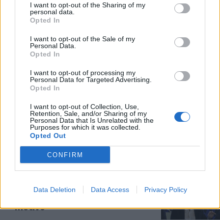
I want to opt-out of the Sharing of my
personal data.
ARRESTATO
Opted In
Alemanno chiede nuove misure
I want to opt-out of the Sale of my
alternative. Le accuse e il caso
Personal Data.
del "presofferto"
Opted In
01/01/2025
I want to opt-out of processing my
Personal Data for Targeted Advertising.
Opted In
A REBIBBIA
I want to opt-out of Collection, Use,
Gianni Alemanno, l'arresto dopo
Retention, Sale, and/or Sharing of my
la revoca dei servizi sociali: cosa
Personal Data that Is Unrelated with the
Purposes for which it was collected.
è successo
Opted Out
01/01/2025
CONFIRM
ROMA
Gianni Alemanno arrestato, si
Data Deletion
Data Access
Privacy Policy
trova in carcere a Rebibbia: il
motivo