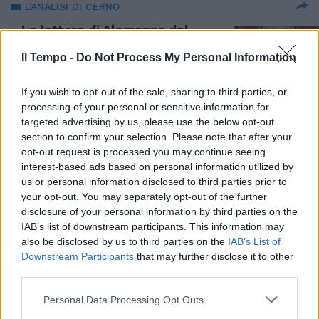
L’ANALISI DI CERNO
La lettera di Alemanno dal
carcere non resti inascoltata:
bisogna aggiustare la giustizia
Il Tempo -
Do Not Process My Personal Information
07/03/2025
If you wish to opt-out of the sale, sharing to third parties, or
processing of your personal or sensitive information for
LETTERA DA REBIBBIA
targeted advertising by us, please use the below opt-out
section to confirm your selection. Please note that after your
Alemanno scrive a Il Tempo:
opt-out request is processed you may continue seeing
“Dalla cella dico alla politica qui
interest-based ads based on personal information utilized by
siamo al collasso”
us or personal information disclosed to third parties prior to
07/03/2025
your opt-out. You may separately opt-out of the further
disclosure of your personal information by third parties on the
IAB’s list of downstream participants. This information may
TRIBUNALE DI SORVEGLIANZA
also be disclosed by us to third parties on the
IAB’s List of
Alemanno resta in carcere,
Downstream Participants
that may further disclose it to other
mano pesante dei giudici: quanto
third parties.
dovrà scontare
Personal Data Processing Opt Outs
28/01/2025