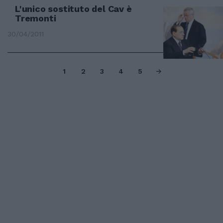
L'unico sostituto del Cav è
Tremonti
30/04/2011
1
2
3
4
5