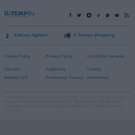
Edicola digitale
Il Tempo Shopping
Cookie Policy
Privacy Policy
Condizioni Generali
Contatti
Pubblicità
Credits
Modello 231
Preferenze Privacy
Assistenza
Sede legale: Piazza Colonna, 366 - 00187 Roma CF e P. Iva e Iscriz.
Registro Imprese Roma: 13486391009 REA Roma n° 1450962 Cap.
Sociale € 25.000,00 i.v. © Copyright IlTempo. Srl - ISSN (sito web):
1721-4084
TORNA SU