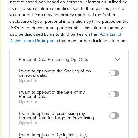
interest-based ads based on personal information utilized by
us or personal information disclosed to third parties prior to
Se ci fosse ancora il Cav...
your opt-out. You may separately opt-out of the further
disclosure of your personal information by third parties on the
04/12/2011
IAB’s list of downstream participants. This information may
also be disclosed by us to third parties on the
IAB’s List of
Downstream Participants
that may further disclose it to other
third parties.
Le "dame in nero" nel giorno in
cui Berlusconi si dimette
Personal Data Processing Opt Outs
13/11/2011
I want to opt-out of the Sharing of my
personal data.
Opted In
I want to opt-out of the Sale of my
La sfida di Silvio: "Resto al mio
Personal Data.
posto
Opted In
13/11/2011
I want to opt-out of processing my
Personal Data for Targeted Advertising.
Opted In
I want to opt-out of Collection, Use,
Bossi si sente tradito dal Cav