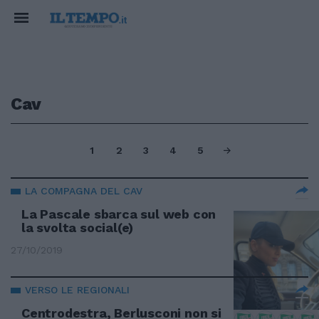
Cav
1
2
3
4
5
LA COMPAGNA DEL CAV
La Pascale sbarca sul web con
la svolta social(e)
27/10/2019
VERSO LE REGIONALI
Centrodestra, Berlusconi non si