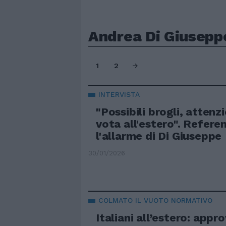
Andrea Di Giusepp
1
2
INTERVISTA
"Possibili brogli, attenz
vota all'estero". Refer
l'allarme di Di Giuseppe
30/01/2026
COLMATO IL VUOTO NORMATIVO
Italiani all’estero: appr