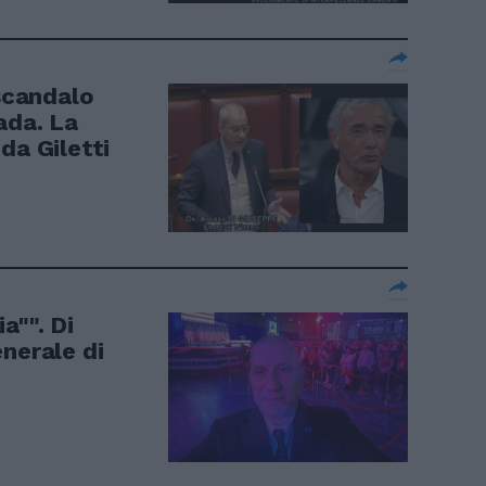
 scandalo
ada. La
da Giletti
a"". Di
nerale di