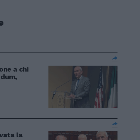
e
ione a chi
endum,
ovata la