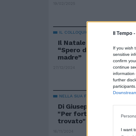
19/02/2025
IL COLLOQUIO
Il Tempo 
Il Natale in Italia di Chic
If you wish 
“Spero di rivedere pres
sensitive in
madre”
confirm you
continue se
27/12/2024
information 
further disc
participants
Downstream 
NELLA SUA FABBRICA
Di Giuseppe sull'attent
"Per fortuna l'ordigno è
Persona
trovato"
I want t
16/11/2024