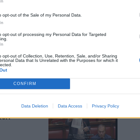
In
o opt-out of the Sale of my Personal Data.
In
to opt-out of processing my Personal Data for Targeted
to di Di
ing.
37enne
In
o opt-out of Collection, Use, Retention, Sale, and/or Sharing
ersonal Data that Is Unrelated with the Purposes for which it
lected.
Out
CONFIRM
da Landini:
Data Deletion
Data Access
Privacy Policy
a di ciò che
teri”