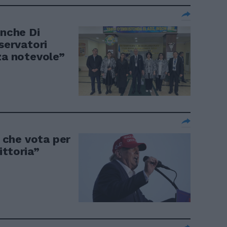
anche Di
sservatori
za notevole”
y che vota per
ittoria”