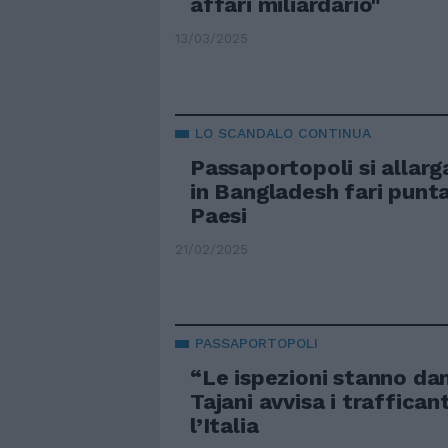
affari miliardario"
13/03/2025
LO SCANDALO CONTINUA
Passaportopoli si allarga
in Bangladesh fari puntat
Paesi
21/02/2025
PASSAPORTOPOLI
“Le ispezioni stanno dan
Tajani avvisa i trafficant
l’Italia