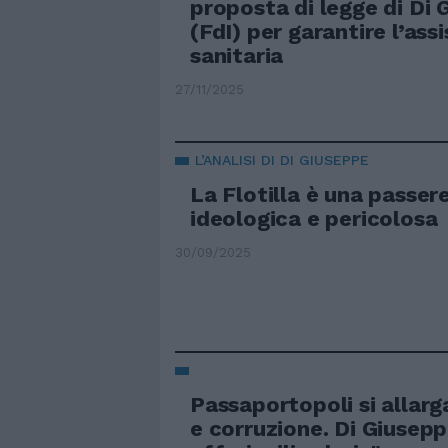
proposta di legge di Di
(FdI) per garantire l’ass
sanitaria
27/11/2025
L’ANALISI DI DI GIUSEPPE
La Flotilla è una passere
ideologica e pericolosa
30/09/2025
Passaportopoli si allarga,
e corruzione. Di Giuseppe