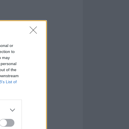
sonal or
ection to
ou may
 personal
out of the
 downstream
B’s List of