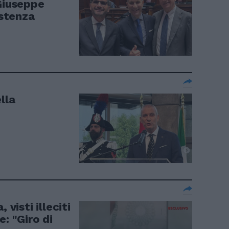
 Giuseppe
istenza
lla
 visti illeciti
: "Giro di