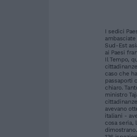
I sedici Pae
ambasciate 
Sud-Est asi
ai Paesi fr
Il Tempo, q
cittadinanze
caso che ha
passaporti 
chiaro. Tant
ministro Taj
cittadinanz
avevano ott
italiani - a
cosa seria, 
dimostrano.
136 ispezio