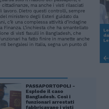
 cittadinanze, ma anche i visti rilasciati
i lavoro. Dietro questi controlli, sempre
del ministero degli Esteri guidato da
ani, c’è una complessa attività d’indagine
la Finanza. L’inchiesta che ha smantellato
Le
ione di visti fasulli in Bangladesh, che
da
 funzionari ha fatto finire in manette anche
Rudy Giuliani a Come States?
Le
Trump, Meloni e la strategia
enti bengalesi in Italia, segna un punto di
americana
PASSAPORTOPOLI -
Esplode il caso
Bangladesh. Così i
funzionari arrestati
fabbricavano i visti