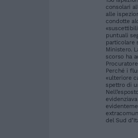
consolari al
alle ispezio
condotte alc
«suscettibil
puntuali seg
particolare 
Ministero. 
scorso ha a
Procuratore
Perché i fl
«ulteriore c
spettro di u
Nell’espost
evidenziava
evidentemen
extracomuni
del Sud d’It