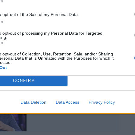
In
i dall’Africa ma da tutto il mondo grazie a
llo Stato che, nelle nostre ambasciate,
o opt-out of the Sale of my Personal Data.
i e passaporti in cambio di denaro. Gli
In
due giorni fa sono un primo passo per
sta vergognosa tratta di esseri umani ed
to opt-out of processing my Personal Data for Targeted
ing.
entrino in Europa e in Italia criminali e
In
razie a questo sistema».
o opt-out of Collection, Use, Retention, Sale, and/or Sharing
ersonal Data that Is Unrelated with the Purposes for which it
lected.
Out
CONFIRM
Esplode Passaportopoli.
Né sangue né suolo ma
Data Deletion
Data Access
Privacy Policy
ius Italiae