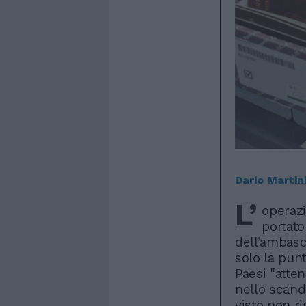
Dario Martin
L’
operazi
portato
dell’ambasc
solo la punt
Paesi "atte
nello scand
visto non ri