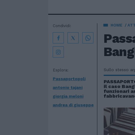
HOME
AT
Condividi:
Passa
Bangl
Sullo stesso a
Esplora:
Passaportopoli
PASSAPORTO
il caso Bang
antonio tajani
funzionari a
fabbricavano
giorgia meloni
andrea di giuseppe