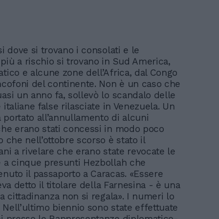
si dove si trovano i consolati e le
più a rischio si trovano in Sud America,
atico e alcune zone dell’Africa, dal Congo
ancofoni del continente. Non è un caso che
uasi un anno fa, sollevò lo scandalo delle
 italiane false rilasciate in Venezuela. Un
 portato all’annullamento di alcuni
che erano stati concessi in modo poco
o che nell’ottobre scorso è stato il
ani a rivelare che erano state revocate le
e a cinque presunti Hezbollah che
enuto il passaporto a Caracas. «Essere
veva detto il titolare della Farnesina - è una
la cittadinanza non si regala». I numeri lo
 Nell’ultimo biennio sono state effettuate
ni presso le Rappresentanze diplomatico-