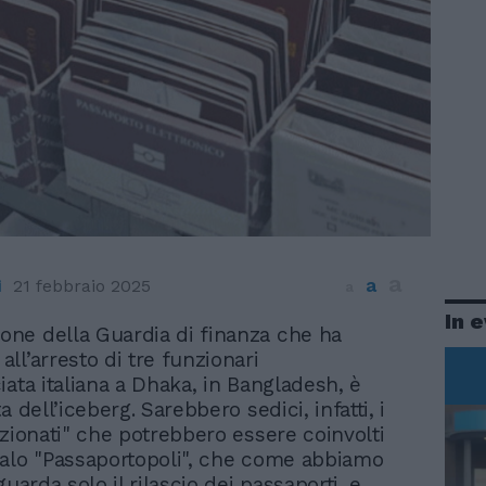
a
a
i
21 febbraio 2025
a
In 
one della Guardia di finanza che ha
 all’arresto di tre funzionari
iata italiana a Dhaka, in Bangladesh, è
a dell’iceberg. Sarebbero sedici, infatti, i
nzionati" che potrebbero essere coinvolti
alo "Passaportopoli", che come abbiamo
guarda solo il rilascio dei passaporti, e