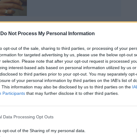
-
Do Not Process My Personal Information
to opt-out of the sale, sharing to third parties, or processing of your per
volta nella storia che si fa un’operazione
formation for targeted advertising by us, please use the below opt-out s
po - commenta il deputato di Fratelli
r selection. Please note that after your opt-out request is processed y
drea Di Giuseppe, che con le sue denunce
eing interest-based ads based on personal information utilized by us or
ttare i controlli -. Voglio esprimere un
disclosed to third parties prior to your opt-out. You may separately opt-
raziamento ai militari del Nucleo PEF e in
losure of your personal information by third parties on the IAB’s list of
 del GICEF della Guardia di finanza che
. This information may also be disclosed by us to third parties on the
IA
 le indagini». Di Giuseppe, eletto nella
Participants
that may further disclose it to other third parties.
one Nord America, da anni si batte per
luce le irregolarità e gli illeciti nel rilascio
 e visti per l’Italia. «Dopo anni di silenzio
l Data Processing Opt Outs
- finalmente è venuto a galla lo scandalo
legali e dell’immigrazione clandestina,
o opt-out of the Sharing of my personal data.
ntra In Italia dalla porta principale non