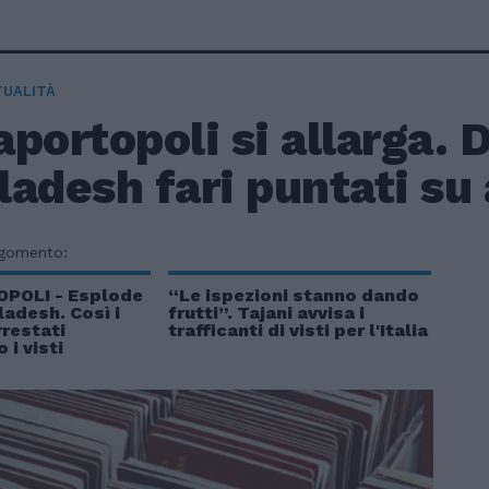
TUALITÀ
portopoli si allarga. D
adesh fari puntati su a
rgomento:
POLI - Esplode
“Le ispezioni stanno dando
ladesh. Così i
frutti”. Tajani avvisa i
rrestati
trafficanti di visti per l'Italia
 i visti