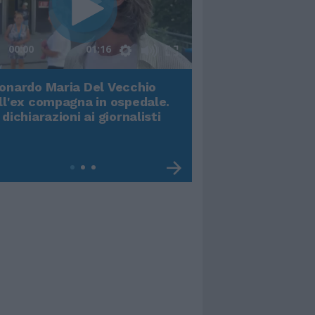
00:00
01:16
onardo Maria Del Vecchio
Terremoto, viene g
ll'ex compagna in ospedale.
video impressiona
 dichiarazioni ai giornalisti