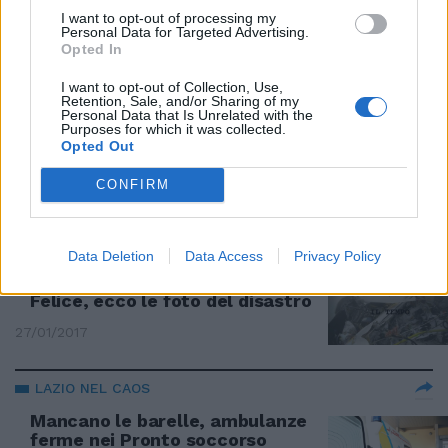
morto nello schianto
I want to opt-out of processing my
Personal Data for Targeted Advertising.
29/01/2017
Opted In
I want to opt-out of Collection, Use,
TRAGEDIA IN ABRUZZO
Retention, Sale, and/or Sharing of my
Personal Data that Is Unrelated with the
Elicottero del 118 precipita a
Purposes for which it was collected.
Campo Felice dopo un soccorso
Opted Out
sulle piste
CONFIRM
27/01/2017
TRAGEDIA IN ABRUZZO
Data Deletion
Data Access
Privacy Policy
Elicottero precipitato a Campo
Felice, ecco le foto del disastro
27/01/2017
LAZIO NEL CAOS
Mancano le barelle, ambulanze
ferme nei Pronto soccorso