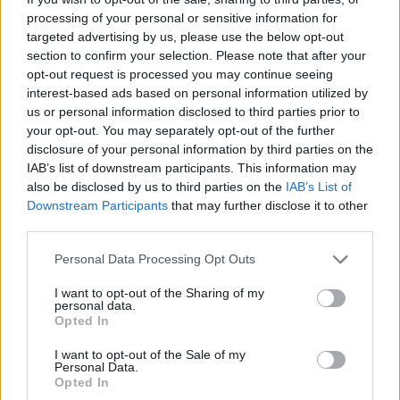
processing of your personal or sensitive information for
24/12/2017
targeted advertising by us, please use the below opt-out
section to confirm your selection. Please note that after your
opt-out request is processed you may continue seeing
IN VIA LAURENTINA
interest-based ads based on personal information utilized by
Ha le doglie mentre guida,
us or personal information disclosed to third parties prior to
partorisce in strada aiutata da
your opt-out. You may separately opt-out of the further
un carabiniere
disclosure of your personal information by third parties on the
11/06/2017
IAB’s list of downstream participants. This information may
also be disclosed by us to third parties on the
IAB’s List of
Downstream Participants
that may further disclose it to other
TRAGEDIA A CAMPO FELICE
third parties.
Elicottero precipitato, la verità
Personal Data Processing Opt Outs
dalla scatola nera
29/01/2017
I want to opt-out of the Sharing of my
personal data.
Opted In
TRAGEDIA A CAMPO FELICE
I want to opt-out of the Sale of my
Personal Data.
Elicottero precipitato in
Opted In
Abruzzo, è romano lo sciatore