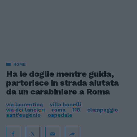
HOME
Ha le doglie mentre guida,
partorisce in strada aiutata
da un carabiniere a Roma
via laurentina
villa bonelli
via dei lancieri
roma
118
clampaggio
sant'eugenio
ospedale