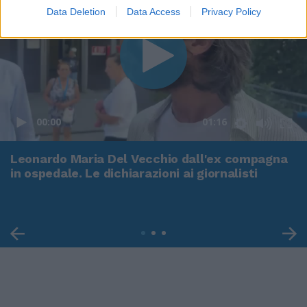
Data Deletion
Data Access
Privacy Policy
00:00
01:16
Leonardo Maria Del Vecchio dall'ex compagna
in ospedale. Le dichiarazioni ai giornalisti