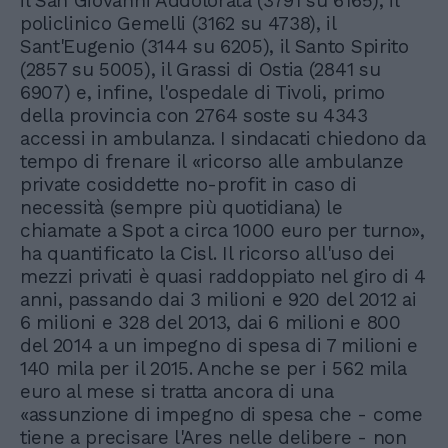
il San Giovanni Addolorata (3791 su 6165), il
policlinico Gemelli (3162 su 4738), il
Sant'Eugenio (3144 su 6205), il Santo Spirito
(2857 su 5005), il Grassi di Ostia (2841 su
6907) e, infine, l'ospedale di Tivoli, primo
della provincia con 2764 soste su 4343
accessi in ambulanza. I sindacati chiedono da
tempo di frenare il «ricorso alle ambulanze
private cosiddette no-profit in caso di
necessità (sempre più quotidiana) le
chiamate a Spot a circa 1000 euro per turno»,
ha quantificato la Cisl. Il ricorso all'uso dei
mezzi privati è quasi raddoppiato nel giro di 4
anni, passando dai 3 milioni e 920 del 2012 ai
6 milioni e 328 del 2013, dai 6 milioni e 800
del 2014 a un impegno di spesa di 7 milioni e
140 mila per il 2015. Anche se per i 562 mila
euro al mese si tratta ancora di una
«assunzione di impegno di spesa che - come
tiene a precisare l'Ares nelle delibere - non