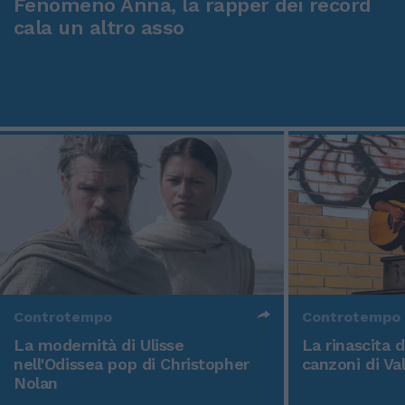
Fenomeno Anna, la rapper dei record
cala un altro asso
Controtempo
Controtempo
La modernità di Ulisse
La rinascita 
nell'Odissea pop di Christopher
canzoni di Va
Nolan