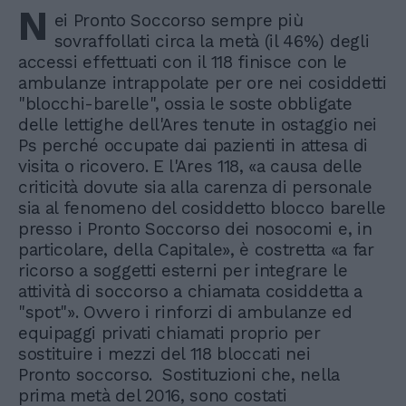
N
ei Pronto Soccorso sempre più
sovraffollati circa la metà (il 46%) degli
accessi effettuati con il 118 finisce con le
ambulanze intrappolate per ore nei cosiddetti
"blocchi-barelle", ossia le soste obbligate
delle lettighe dell'Ares tenute in ostaggio nei
Ps perché occupate dai pazienti in attesa di
visita o ricovero. E l'Ares 118, «a causa delle
criticità dovute sia alla carenza di personale
sia al fenomeno del cosiddetto blocco barelle
presso i Pronto Soccorso dei nosocomi e, in
particolare, della Capitale», è costretta «a far
ricorso a soggetti esterni per integrare le
attività di soccorso a chiamata cosiddetta a
"spot"». Ovvero i rinforzi di ambulanze ed
equipaggi privati chiamati proprio per
sostituire i mezzi del 118 bloccati nei
Pronto soccorso. Sostituzioni che, nella
prima metà del 2016, sono costati