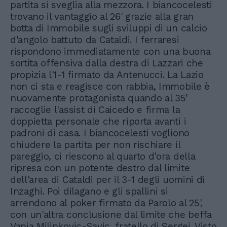
partita si sveglia alla mezzora. I biancocelesti
trovano il vantaggio al 26' grazie alla gran
botta di Immobile sugli sviluppi di un calcio
d'angolo battuto da Cataldi. I ferraresi
rispondono immediatamente con una buona
sortita offensiva dalla destra di Lazzari che
propizia l'1-1 firmato da Antenucci. La Lazio
non ci sta e reagisce con rabbia, Immobile è
nuovamente protagonista quando al 35'
raccoglie l'assist di Caicedo e firma la
doppietta personale che riporta avanti i
padroni di casa. I biancocelesti vogliono
chiudere la partita per non rischiare il
pareggio, ci riescono al quarto d'ora della
ripresa con un potente destro dal limite
dell'area di Cataldi per il 3-1 degli uomini di
Inzaghi. Poi dilagano e gli spallini si
arrendono al poker firmato da Parolo al 25',
con un'altra conclusione dal limite che beffa
Vanja Milinkovic-Savic, fratello di Sergej. Visto