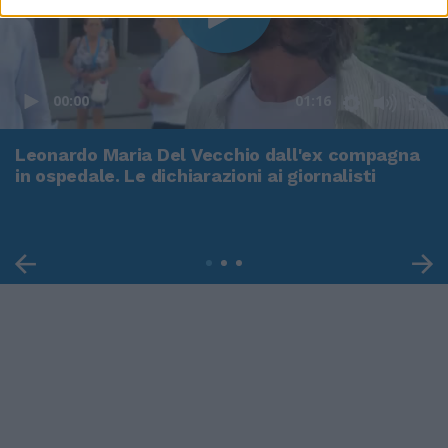
00:00
01:16
Leonardo Maria Del Vecchio dall'ex compagna
in ospedale. Le dichiarazioni ai giornalisti