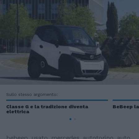
Sullo stesso argomento:
Classe G e la tradizione diventa
BeBeep la
elettrica
bebeep, usato, mercedes, autotorino, auto