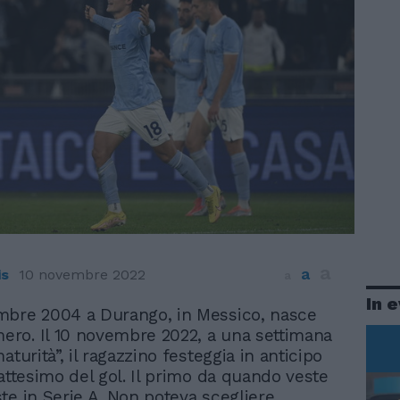
a
a
is
10 novembre 2022
a
In 
embre 2004 a Durango, in Messico, nasce
ero. Il 10 novembre 2022, a una settimana
aturità”, il ragazzino festeggia in anticipo
battesimo del gol. Il primo da quando veste
te in Serie A. Non poteva scegliere