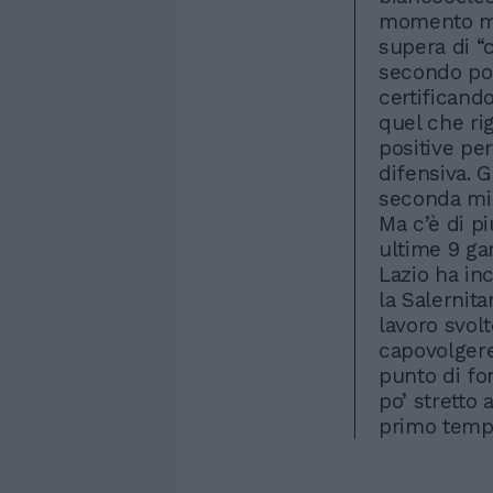
momento mig
supera di “c
secondo pos
certificand
quel che ri
positive per
difensiva. G
seconda mig
Ma c’è di pi
ultime 9 gar
Lazio ha in
la Salernit
lavoro svolt
capovolgere 
punto di forz
po’ stretto 
primo temp