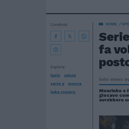
HOME
SP
Condividi:
Seri
fa vo
post
Esplora:
lazio
calcio
Sullo stesso a
serie a
monza
Mourinho e i
luka romero
giocavo com
avrebbero u