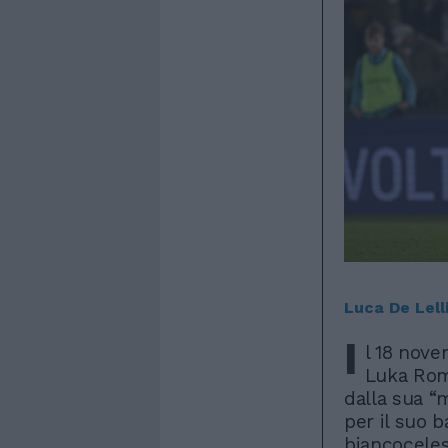
Luca De Lell
I
l 18 nov
Luka Rom
dalla sua “m
per il suo 
biancoceles