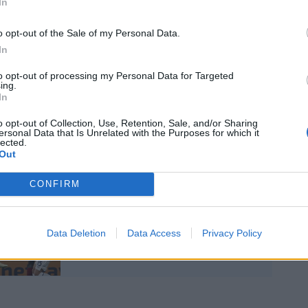
In
una Lazio un po’ insipida è il solito
 di Vecino, che servito da Pedro apre
o opt-out of the Sale of my Personal Data.
uo piattone, cestinando un’ottima chance.
In
altra parte il mancino di Colpani spaventa,
la porta di Provedel.
to opt-out of processing my Personal Data for Targeted
ing.
In
o opt-out of Collection, Use, Retention, Sale, and/or Sharing
ersonal Data that Is Unrelated with the Purposes for which it
lected.
Out
Una Lazio perfetta batte
CONFIRM
la Roma: Felipe Anderson
decide il derby
Data Deletion
Data Access
Privacy Policy