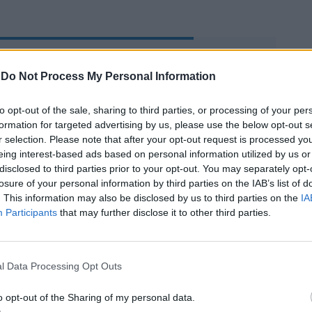
Mourinho e il derby: "Se
lo giocavo come Sarri mi
-
Do Not Process My Personal Information
avrebbero ucciso"
to opt-out of the sale, sharing to third parties, or processing of your per
formation for targeted advertising by us, please use the below opt-out s
r selection. Please note that after your opt-out request is processed y
eing interest-based ads based on personal information utilized by us or
disclosed to third parties prior to your opt-out. You may separately opt-
losure of your personal information by third parties on the IAB’s list of
. This information may also be disclosed by us to third parties on the
IA
Participants
that may further disclose it to other third parties.
ne di Palladino, sull’onda dell’entusiasmo
ia con il Verona, per lunghi tratti comanda il
l Data Processing Opt Outs
drebbe anche in vantaggio con uno
lpo di tacco di Petagna. Ma il Var cancella
o opt-out of the Sharing of my personal data.
o dell’attaccante per fuorigioco. L’unico