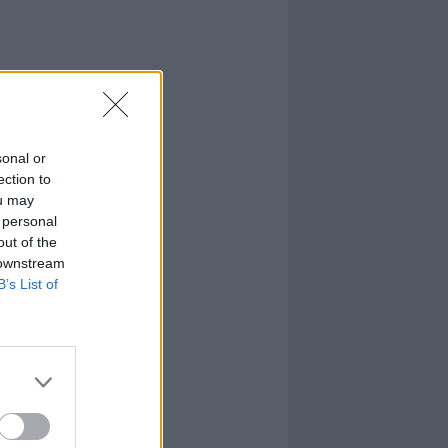
sonal or
ection to
ou may
 personal
out of the
 downstream
B’s List of