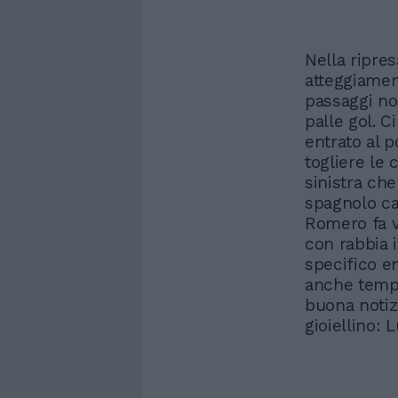
Nella ripre
atteggiamen
passaggi non
palle gol. C
entrato al p
togliere le 
sinistra che
spagnolo cal
Romero fa v
con rabbia i
specifico e
anche tempo 
buona notizi
gioiellino: