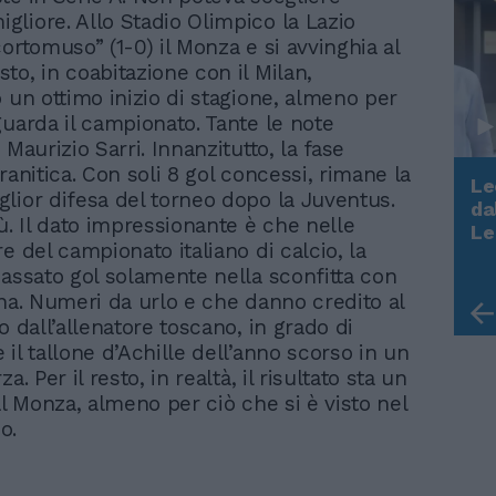
liore. Allo Stadio Olimpico la Lazio
ortomuso” (1-0) il Monza e si avvinghia al
to, in coabitazione con il Milan,
o un ottimo inizio di stagione, almeno per
guarda il campionato. Tante le note
 Maurizio Sarri. Innanzitutto, la fase
ranitica. Con soli 8 gol concessi, rimane la
Le
lior difesa del torneo dopo la Juventus.
da
ù. Il dato impressionante è che nelle
Rudy Giuliani a Come States?
Le
Trump, Meloni e la strategia
e del campionato italiano di calcio, la
americana
cassato gol solamente nella sconfitta con
ana. Numeri da urlo e che danno credito al
o dall’allenatore toscano, in grado di
il tallone d’Achille dell’anno scorso in un
a. Per il resto, in realtà, il risultato sta un
al Monza, almeno per ciò che si è visto nel
o.