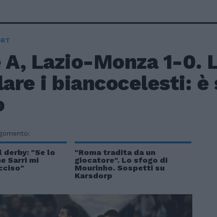
ORT
e A, Lazio-Monza 1-0.
lare i biancocelesti: 
o
rgomento:
l derby: "Se lo
"Roma tradita da un
e Sarri mi
giocatore". Lo sfogo di
cciso"
Mourinho. Sospetti su
Karsdorp