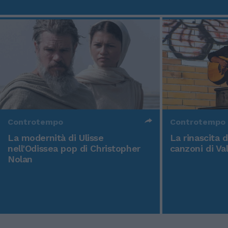
Controtempo
Controtempo
La modernità di Ulisse
La rinascita 
nell'Odissea pop di Christopher
canzoni di Va
Nolan