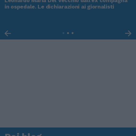
Leonardo Maria Del Vecchio dall'ex compagna
in ospedale. Le dichiarazioni ai giornalisti