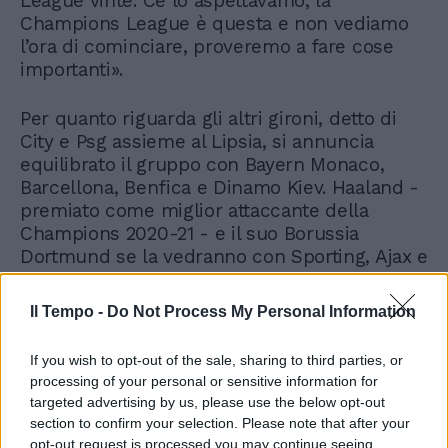
League vinte. Ce lo aspettavamo, la
Champions League è questa e non vediamo
l’ora di cominciare, proveremo a fare cose
importanti».
Per quanto riguarda gli altri gironi, detto di
City e Psg assieme al Lipsia, si annuncia
equilibrato il gruppo con Bayern Monaco,
Barcellona, Benfica e Dinamo Kiev. Haaland -
premiato come miglior attaccante della
Champions 2020-21 - e il suo Borussia
Dortmund se la vedranno con Sporting, Ajax e
Besiktas mentre il Lille, la più ambita fra le
teste di serie, è finito con Siviglia, Salisburgo
Il Tempo -
Do Not Process My Personal Information
e Wolfsburg.
If you wish to opt-out of the sale, sharing to third parties, or
processing of your personal or sensitive information for
targeted advertising by us, please use the below opt-out
section to confirm your selection. Please note that after your
opt-out request is processed you may continue seeing