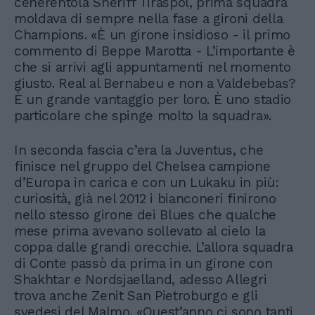
cenerentola Sheriff Tiraspol, prima squadra
moldava di sempre nella fase a gironi della
Champions. «È un girone insidioso - il primo
commento di Beppe Marotta - L’importante è
che si arrivi agli appuntamenti nel momento
giusto. Real al Bernabeu e non a Valdebebas?
È un grande vantaggio per loro. È uno stadio
particolare che spinge molto la squadra».
In seconda fascia c’era la Juventus, che
finisce nel gruppo del Chelsea campione
d’Europa in carica e con un Lukaku in più:
curiosità, già nel 2012 i bianconeri finirono
nello stesso girone dei Blues che qualche
mese prima avevano sollevato al cielo la
coppa dalle grandi orecchie. L’allora squadra
di Conte passò da prima in un girone con
Shakhtar e Nordsjaelland, adesso Allegri
trova anche Zenit San Pietroburgo e gli
svedesi del Malmo. «Quest’anno ci sono tanti