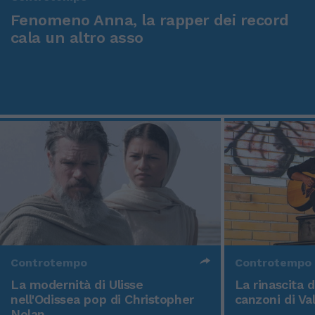
Fenomeno Anna, la rapper dei record
cala un altro asso
Controtempo
Controtempo
La modernità di Ulisse
La rinascita 
nell'Odissea pop di Christopher
canzoni di Va
Nolan