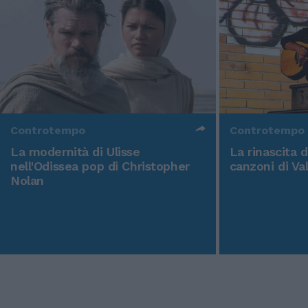
Controtempo
Controtempo
La modernità di Ulisse
La rinascita 
nell'Odissea pop di Christopher
canzoni di Va
Nolan