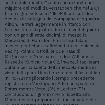
sesto titolo iridato. Qualifica inaugurata nel
migliore dei modi da Verstappen che nella Q1
firma il giro veloce in 1'15»949 con soli due
decimi di vantaggio dal compagno di squadra
Albon. Ferrari leggermente in ritardo con
Leclerc terzo a quattro decimi e Vettel quinto
con un gap di sette decimi, di mezzo la
Mercedes di Hamilton. Prima fase fatale,
invece, per i cinque eliminati tra cui spicca la
Racing Point di Stroll, le due Haas di
Magnussen e Grosjean e le due Williams di
Russell e Kubica. Nella Q2, invece, i top-team
optano per la scelta della mescola media in
vista della gara. Hamilton stampa il fastest lap
in 1'15«721 migliorando il tempo precedente
registrato da Verstappen. Alle sue spalle c'è
Bottas mentre Vettel (3°) e Leclerc (5°)
concludono un giro in meno rispetto alla
Mercedes per preparare il time-attack nella