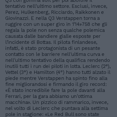
Q3 con gomma soft per poi abortire il
tentativo nell'ultimo settore. Esclusi, invece,
Perez, Hulkenberg, Ricciardo, Raikkonen e
Giovinazzi. E nella Q3 Verstappen torna a
ruggire con un super giro in 1'14»758 che gli
regala la pole non senza qualche polemica
causata dalle bandiere gialle esposte per
l'incidente di Bottas. Il pilota finlandese,
infatti, è stato protagonista di un pesante
contatto con le barriere nell'ultima curva e
nell'ultimo tentativo della qualifica rendendo
inutili tutti i run dei piloti in lotta. Leclerc (2°),
Vettel (3°) e Hamilton (4°) hanno tutti alzato il
piede mentre Verstappen ha spinto fino alla
fine migliorandosi e firmando il giro record:
«È stato incredibile fare la pole davanti alla
Ferrari, per la gara abbiamo un'ottima
macchina». Un pizzico di rammarico, invece,
nel volto di Leclerc che puntava alla settima
pole in stagione: «Le Red Bull sono state