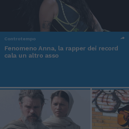
Controtempo
Fenomeno Anna, la rapper dei record
cala un altro asso