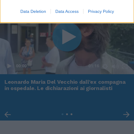
Data Deletion
Data Access
Privacy Policy
00:00
01:16
Leonardo Maria Del Vecchio dall'ex compagna
in ospedale. Le dichiarazioni ai giornalisti