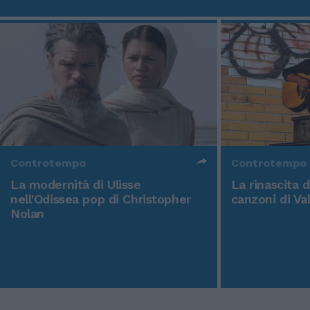
Controtempo
Controtempo
La modernità di Ulisse
La rinascita 
nell'Odissea pop di Christopher
canzoni di Va
Nolan