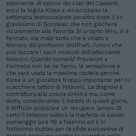
esponente di spicco del clan del Casalesi,
ecco la tegola Klose a «vivacizzare« la
settimana biancoceleste peraltro dopo il ko
gravissimo di Gonzalez che non giocherà
sicuramente alla Favorita. Sì proprio Miro, si è
fermato, sta male tanto che è volato a
Monaco dal professor Wolfhart, l'unico che
può toccare i sacri muscoli dell'attaccante
tedesco. Quando tornerà? Previsioni a
Formello non se ne fanno, la sensazione è
che sarà usata la massima cautela perché
Klose è un giocatore troppo importante per lo
scacchiere tattico di Petkovic. La diagnosi è
contrattura alla coscia sinistra ma, come
detto, considerando il freddo di questi giorni,
è difficile ipotizzare un recupero lampo. Di
certo il tedesco salterà la trasferta di sabato
pomeriggio (ore 18) a Palermo ed è in
fortissimo dubbio per la sfida successiva di
martedì prossimo contro la Juventus nella