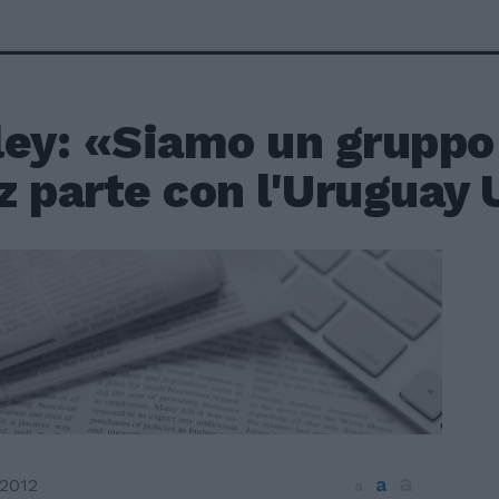
ley: «Siamo un gruppo
z parte con l'Uruguay 
a
a
2012
a