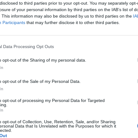
disclosed to third parties prior to your opt-out. You may separately opt-
sicuramente il miglior modo per Bradley
losure of your personal information by third parties on the IAB’s list of
a casa: «Sono felice, anche se Roma è un
. This information may also be disclosed by us to third parties on the
IA
. È un grande onore far parte di questo
Participants
that may further disclose it to other third parties.
i in campo con la pressione di dover
pre, indipendentemente dall'avversario -
Le
entrocampista al New York Times - qui ci
da
l Data Processing Opt Outs
tre giocatori per ogni ruolo e devi sempre
Rudy Giuliani a Come States?
Le
Trump, Meloni e la strategia
i essere all'altezza». Al momento, il
o opt-out of the Sharing of my personal data.
americana
ra essere scaduto soltanto per
In
 che, perso il posto tra i pali, potrebbe
ma già a gennaio. Dopo il sondaggio fatto
o opt-out of the Sale of my Personal Data.
m, Fulham e Milan, la Roma però è pronta
In
torno al tavolo delle trattative soltanto nel
arrivassero offerte interessanti.
to opt-out of processing my Personal Data for Targeted
ing.
In
o opt-out of Collection, Use, Retention, Sale, and/or Sharing
ersonal Data that Is Unrelated with the Purposes for which it
lected.
Out