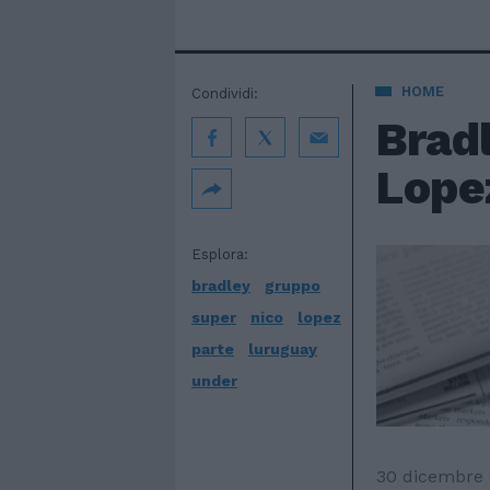
HOME
Condividi:
Brad
Lope
Esplora:
bradley
gruppo
super
nico
lopez
parte
luruguay
under
30 dicembre 