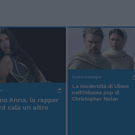
Controtempo
La modernità di Ulisse
po
nell'Odissea pop di
Christopher Nolan
o Anna, la rapper
rd cala un altro