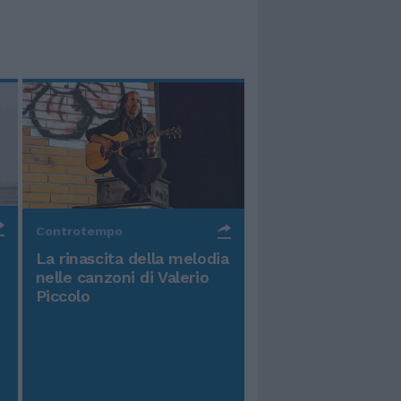
Controtempo
La rinascita della melodia
nelle canzoni di Valerio
Piccolo