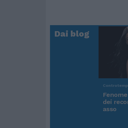
Dai blog
Controtem
Fenomen
dei reco
asso