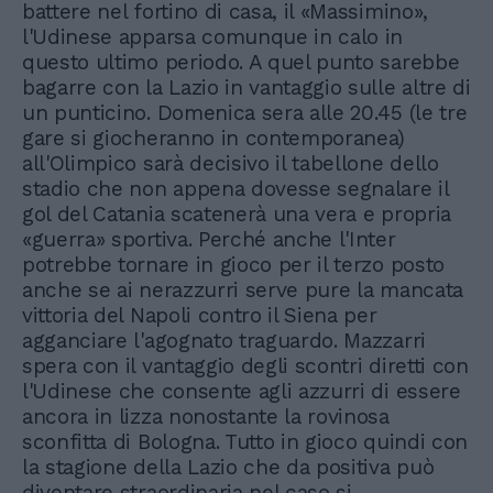
battere nel fortino di casa, il «Massimino»,
l'Udinese apparsa comunque in calo in
questo ultimo periodo. A quel punto sarebbe
bagarre con la Lazio in vantaggio sulle altre di
un punticino. Domenica sera alle 20.45 (le tre
gare si giocheranno in contemporanea)
all'Olimpico sarà decisivo il tabellone dello
stadio che non appena dovesse segnalare il
gol del Catania scatenerà una vera e propria
«guerra» sportiva. Perché anche l'Inter
potrebbe tornare in gioco per il terzo posto
anche se ai nerazzurri serve pure la mancata
vittoria del Napoli contro il Siena per
agganciare l'agognato traguardo. Mazzarri
spera con il vantaggio degli scontri diretti con
l'Udinese che consente agli azzurri di essere
ancora in lizza nonostante la rovinosa
sconfitta di Bologna. Tutto in gioco quindi con
la stagione della Lazio che da positiva può
diventare straordinaria nel caso si