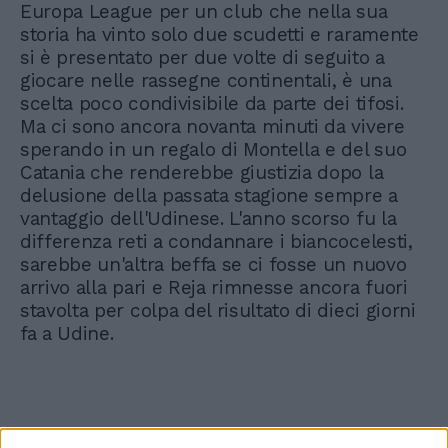
Europa League per un club che nella sua
storia ha vinto solo due scudetti e raramente
si è presentato per due volte di seguito a
giocare nelle rassegne continentali, è una
scelta poco condivisibile da parte dei tifosi.
Ma ci sono ancora novanta minuti da vivere
sperando in un regalo di Montella e del suo
Catania che renderebbe giustizia dopo la
delusione della passata stagione sempre a
vantaggio dell'Udinese. L'anno scorso fu la
differenza reti a condannare i biancocelesti,
sarebbe un'altra beffa se ci fosse un nuovo
arrivo alla pari e Reja rimnesse ancora fuori
stavolta per colpa del risultato di dieci giorni
fa a Udine.