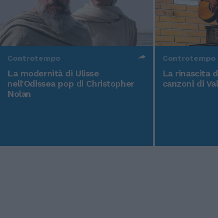
Controtempo
Controtempo
La modernità di Ulisse
La rinascita 
nell'Odissea pop di Christopher
canzoni di Va
Nolan