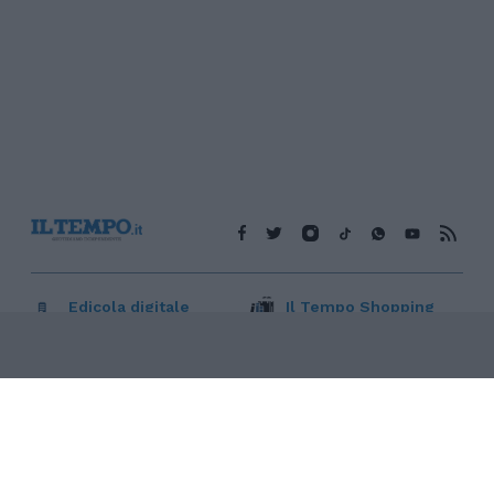
Edicola digitale
Il Tempo Shopping
Cookie Policy
Privacy Policy
Condizioni Generali
Contatti
Pubblicità
Credits
Modello 231
Preferenze Privacy
Assistenza