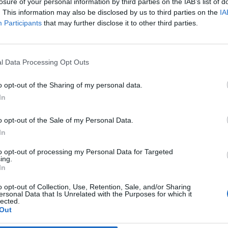
5; Brescia 53; Juve Stabia (-4) 52;
losure of your personal information by third parties on the IAB’s list of
 Grosseto 46; Bari (-6) e Modena 45;
. This information may also be disclosed by us to third parties on the
IA
4; Crotone (-2) 43; Livorno e Ascoli (-7)
Participants
that may further disclose it to other third parties.
e Vicenza 34; Nocerina e Gubbio 31;
Le
25.
da
Rudy Giuliani a Come States?
Le
l Data Processing Opt Outs
Trump, Meloni e la strategia
americana
o opt-out of the Sharing of my personal data.
In
o opt-out of the Sale of my Personal Data.
In
to opt-out of processing my Personal Data for Targeted
ing.
In
o opt-out of Collection, Use, Retention, Sale, and/or Sharing
ersonal Data that Is Unrelated with the Purposes for which it
lected.
Out