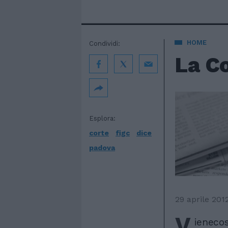
HOME
Condividi:
La Co
Esplora:
corte
figc
dice
padova
29 aprile 201
V
ienecos