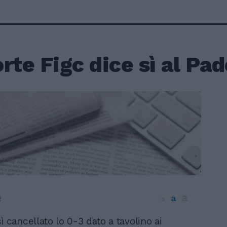
rte Figc dice sì al Pa
a
a
2
a
ì cancellato lo 0-3 dato a tavolino ai