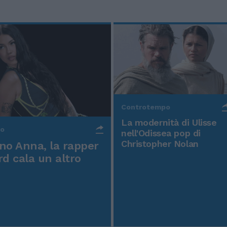
Controtempo
La modernità di Ulisse
po
nell'Odissea pop di
Christopher Nolan
o Anna, la rapper
rd cala un altro