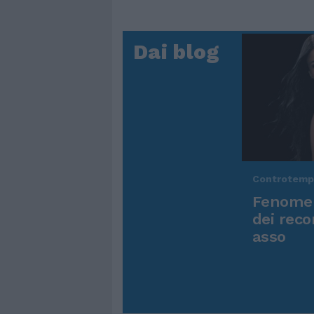
Dai blog
Controtem
Fenomen
dei reco
asso