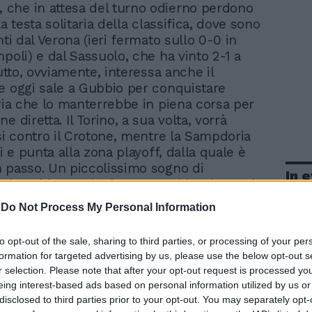
, che in attesa del turno odierno perdono
la testa solitaria della classifica, dove sono
nti dal Verona (ieri fermato sullo 0-0 in
poli) e dal Sassuolo, che ha vinto 2-1 a
tutto, ovviamente, interessa anche il
e oggi sale a Gubbio per conquistare
oria che lo manterrebbe in piena corsa per
e diretta. Il Torino, a sua volta, vorrà
rsi contro il Crotone, mentre la Sampdoria
ri e punta alla zona playoff, dalla quale è
 passo. Un piccolissimo sogno di
In 
a lo coltiva anche la Juve Stabia, che oggi
 e che senza i quattro punti di
-
Do Not Process My Personal Information
one vi sarebbe già dentro. Il programma di
i-Livorno, Cittadella-Varese, Grosseto-
to opt-out of the sale, sharing to third parties, or processing of your per
bbio-Pescara, Modena-Juve Stabia,
formation for targeted advertising by us, please use the below opt-out s
inoleffe, Sampdoria-Bari, Torino-Crotone,
r selection. Please note that after your opt-out request is processed y
erina. Classifica: Torino, Sassuolo e
eing interest-based ads based on personal information utilized by us or
Pescara 65; Padova 59; Varese 56;
disclosed to third parties prior to your opt-out. You may separately opt-