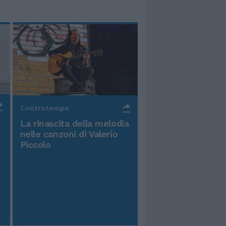
Controtempo
La rinascita della melodia
nelle canzoni di Valerio
Piccolo