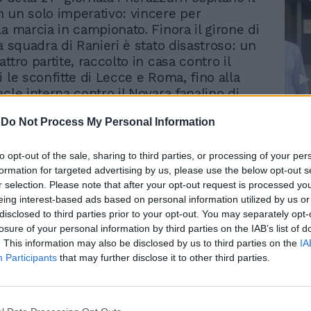
 un solo imperativo: vincere per
la marcia in campionato. Finora il girone di
a squadra di Ranieri è stato disastroso: un
ttro partite, raccolto in casa contro il
 le sconfitte di Lecce e Roma, fino alla
cle interna contro il Novara fanalino di
amo da partite per nulla esaltanti – ha
Le
-
Do Not Process My Personal Information
anieri, alla guida dell'Inter propria dalla
da
ta contro il Bologna – abbiamo preso
Rudy Giuliani a Come States?
Le
Trump, Meloni e la strategia
e. Le ragioni del calo? Alcune volte le
to opt-out of the sale, sharing to third parties, or processing of your per
americana
formation for targeted advertising by us, please use the below opt-out s
 sono complesse: a Lecce il portiere
r selection. Please note that after your opt-out request is processed y
si è superato, contro Palermo e Novara
eing interest-based ads based on personal information utilized by us or
struito molto esponendoci senza
disclosed to third parties prior to your opt-out. You may separately opt-
lle ripartenze». La partita contro il
losure of your personal information by third parties on the IAB’s list of
 sarà differente. «Dobbiamo fare
. This information may also be disclosed by us to third parties on the
IA
– ha avvertito Ranieri – perché fuori casa
Participants
that may further disclose it to other third parties.
i Pioli è ancora imbattuta nel 2012 (tre
tro Napoli, Roma e Lecce, ndr). Dovremo
 attenzione nonostante le defezioni. A