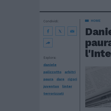
HOME
Condividi:
Danie
paura
l'Int
Esplora:
daniele
palizzotto
arbitri
paura
dare
rigori
juventus
linter
terrorizzati