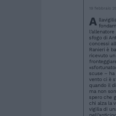
19 febbraio 2
A
llavigil
fondame
l'allenator
sfogo di Ant
concessi all
Ranieri è b
ricevuto un 
fronteggiare
«sfortunato»
scuse – ha 
vento ci è 
quando il di
ma non sono
spero che g
chi alza la 
vigilia di u
nell'anticip