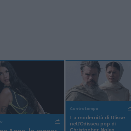
Controtempo
La modernità di Ulisse
po
nell'Odissea pop di
Christopher Nolan
o Anna, la rapper