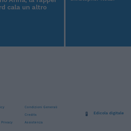
rd cala un altro
icy
Condizioni Generali
Edicola digitale
Credits
 Privacy
Assistenza