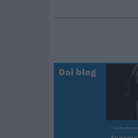
Dai blog
Controtem
Fenomen