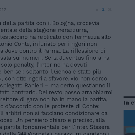
a
a
012
a
ia della partita con il Bologna, crocevia
ntale della stagione nerazzurra,
e testaccino ha replicato con fermezza allo
onio Conte, infuriato per i rigori non
a Juve contro il Parma. La riflessione di
asata sui numeri. Se la Juventus finora ha
solo penalty, l'Inter ne ha dovuti
 ben sei: soltanto il Genoa è stato più
, con otto rigori a sfavore. «Io non cerco
spiegato Ranieri – ma certo quest'anno il
stato contrario. Del resto posso arrabbiarmi
rettore di gara non ha in mano la partita,
In 
 d'accordo con le proteste di Conte:
li arbitri non si facciano condizionare da
voce». Un pensiero chiaro e preciso, alla
na partita fondamentale per l'Inter. Stasera
o della 24ª giornata i nerazzurri ospitano il