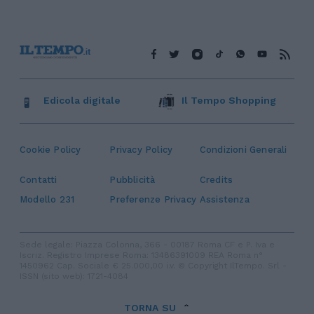
Edicola digitale
Il Tempo Shopping
Cookie Policy
Privacy Policy
Condizioni Generali
Contatti
Pubblicità
Credits
Modello 231
Preferenze Privacy
Assistenza
Sede legale: Piazza Colonna, 366 - 00187 Roma CF e P. Iva e
Iscriz. Registro Imprese Roma: 13486391009 REA Roma n°
1450962 Cap. Sociale € 25.000,00 i.v. © Copyright IlTempo. Srl -
ISSN (sito web): 1721-4084
TORNA SU