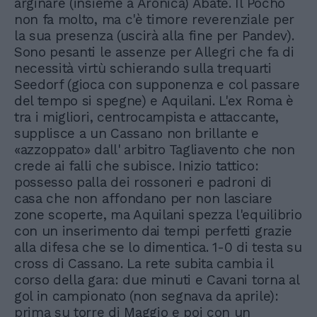
arginare (insieme a Aronica) Abate. Il Pocho
non fa molto, ma c'è timore reverenziale per
la sua presenza (uscirà alla fine per Pandev).
Sono pesanti le assenze per Allegri che fa di
necessità virtù schierando sulla trequarti
Seedorf (gioca con supponenza e col passare
del tempo si spegne) e Aquilani. L'ex Roma è
tra i migliori, centrocampista e attaccante,
supplisce a un Cassano non brillante e
«azzoppato» dall' arbitro Tagliavento che non
crede ai falli che subisce. Inizio tattico:
possesso palla dei rossoneri e padroni di
casa che non affondano per non lasciare
zone scoperte, ma Aquilani spezza l'equilibrio
con un inserimento dai tempi perfetti grazie
alla difesa che se lo dimentica. 1-0 di testa su
cross di Cassano. La rete subita cambia il
corso della gara: due minuti e Cavani torna al
gol in campionato (non segnava da aprile):
prima su torre di Maggio e poi con un