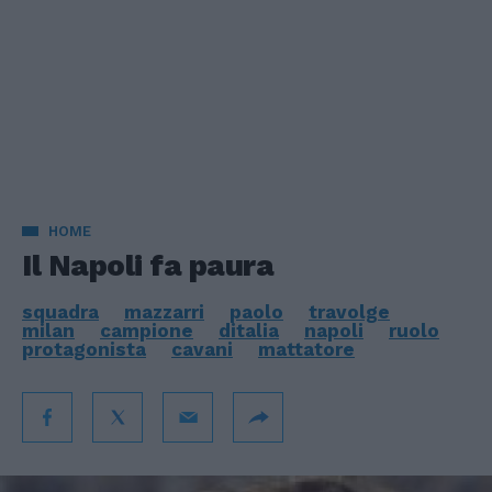
HOME
Il Napoli fa paura
squadra
mazzarri
paolo
travolge
milan
campione
ditalia
napoli
ruolo
protagonista
cavani
mattatore