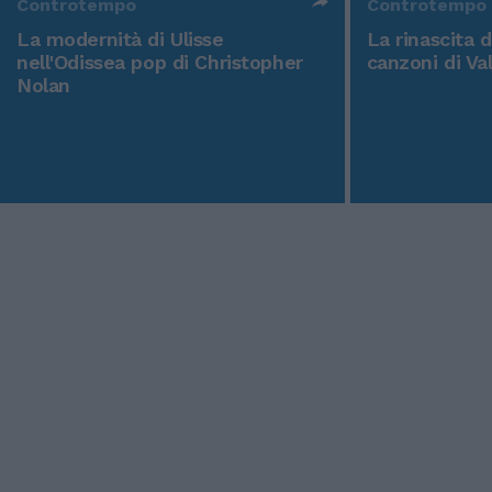
Controtempo
Controtempo
La modernità di Ulisse
La rinascita 
nell'Odissea pop di Christopher
canzoni di Va
Nolan