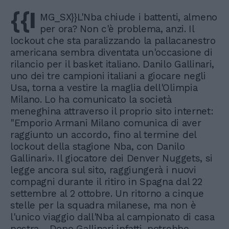
{{I
MG_SX}}L'Nba chiude i battenti, almeno
per ora? Non c'è problema, anzi. Il
lockout che sta paralizzando la pallacanestro
americana sembra diventata un'occasione di
rilancio per il basket italiano. Danilo Gallinari,
uno dei tre campioni italiani a giocare negli
Usa, torna a vestire la maglia dell'Olimpia
Milano. Lo ha comunicato la società
meneghina attraverso il proprio sito internet:
"Emporio Armani Milano comunica di aver
raggiunto un accordo, fino al termine del
lockout della stagione Nba, con Danilo
Gallinari». Il giocatore dei Denver Nuggets, si
legge ancora sul sito, raggiungerà i nuovi
compagni durante il ritiro in Spagna dal 22
settembre al 2 ottobre. Un ritorno a cinque
stelle per la squadra milanese, ma non è
l'unico viaggio dall'Nba al campionato di casa
nostra. Dopo Gallinari infatti, potrebbe