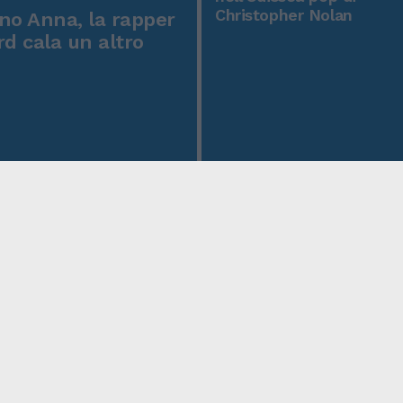
Christopher Nolan
o Anna, la rapper
rd cala un altro
icy
Condizioni Generali
Edicola digitale
Credits
 Privacy
Assistenza