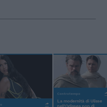
Controtempo
La modernità di Ulisse
po
nell'Odissea pop di