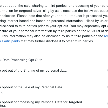
uis Enrique, a sorpresa, lascia in panchina
to opt-out of the sale, sharing to third parties, or processing of your per
iello e a comporre il tridente offensivo con
formation for targeted advertising by us, please use the below opt-out s
Okaka e Caprari. In difesa, invece, Cassetti
r selection. Please note that after your opt-out request is processed y
le che affianca Burdisso, con Josè Angel e
eing interest-based ads based on personal information utilized by us or
ghi nella difesa davanti a Stekelenburg. A
disclosed to third parties prior to your opt-out. You may separately opt-
Le
losure of your personal information by third parties on the IAB’s list of
, invece, fuori Perrotta e assente De
da
. This information may also be disclosed by us to third parties on the
IA
 a Brighi con Viviani e Simplicio ai lati.
Rudy Giuliani a Come States?
Le
Participants
that may further disclose it to other third parties.
 i giallorossi, che gia' nei primi venti
Trump, Meloni e la strategia
 vicini al gol con Caprari in un paio
americana
, in mezzo un colpo di testa di Okaka che
tnocky a salvarsi in angolo. Al 33' ci prova
l Data Processing Opt Outs
 da fuori ma senza fortuna mentre
uto dopo il portiere slovacco anticipa in
o opt-out of the Sharing of my personal data.
a dopo una bella invenzione di Brighi. La
In
a, dietro non soffre ma il risultato non si
 va all'intervallo sul punteggio di 0-0.
o opt-out of the Sale of my Personal Data.
sa la musica non cambia, con la squadra di
In
 a fare la partita anche se al 7'
to opt-out of processing my Personal Data for Targeted
 mette paura a Stekelenburg ma mette
ing.