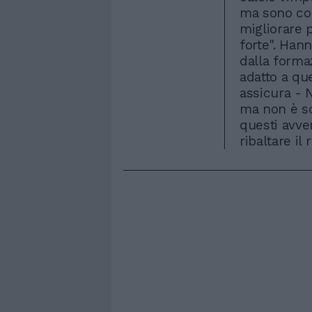
ma sono co
migliorare 
forte". Hann
dalla formaz
adatto a qu
assicura - N
ma non è sc
questi avve
ribaltare il 