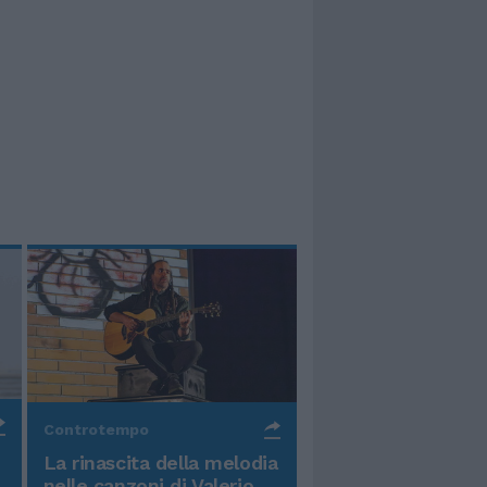
Controtempo
La rinascita della melodia
nelle canzoni di Valerio