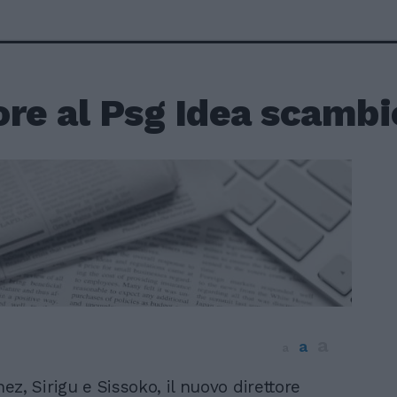
re al Psg Idea scambi
a
a
a
z, Sirigu e Sissoko, il nuovo direttore