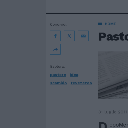
HOME
Condividi:
Pasto
Esplora:
pastore
idea
scambio
tevezetoo
31 luglio 2011
D
opoMene