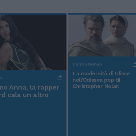
Controtempo
La modernità di Ulisse
po
nell'Odissea pop di
Christopher Nolan
o Anna, la rapper
rd cala un altro