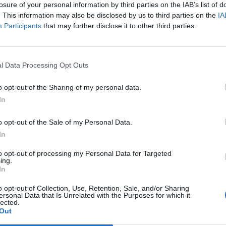
losure of your personal information by third parties on the IAB’s list of
. This information may also be disclosed by us to third parties on the
IA
Participants
that may further disclose it to other third parties.
Le
da
Rudy Giuliani a Come States?
Le
l Data Processing Opt Outs
Trump, Meloni e la strategia
americana
o opt-out of the Sharing of my personal data.
In
o opt-out of the Sale of my Personal Data.
In
to opt-out of processing my Personal Data for Targeted
ing.
In
o opt-out of Collection, Use, Retention, Sale, and/or Sharing
ersonal Data that Is Unrelated with the Purposes for which it
lected.
Out