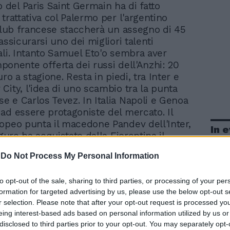
o del Paris Saint Germain ha di fatto
trattativa col Palermo per l'argentino
 club francese staccherà un assegno di 45
assicurarsi uno dei migliori talenti
ali. Intanto Samuel Eto'o sembra aver
imponente offerta dei russi dell'Anzhi: 20
uro a stagione. Resta in piedi, tra Inter e
City, l'idea di uno scambio tra la punta
 e Carlos Tevez. In Italia Napoli e Genoa
ad essere protagoniste del mercato. Il
opeo punta il macedone Pandev dell'Inter,
In 
igure ha acquistato dalla Fiorentina il
ancese Sebastian Frey. Nel mirino del
-
Do Not Process My Personal Information
Preziosi anche Alberto Gilardino. Qualora
gliato non dovesse arrivare in rossoblù, il
to opt-out of the sale, sharing to third parties, or processing of your per
ebbe di nuovo su Floro Flores,
formation for targeted advertising by us, please use the below opt-out s
 anche dal Parma. Sim. Pie.
r selection. Please note that after your opt-out request is processed y
eing interest-based ads based on personal information utilized by us or
disclosed to third parties prior to your opt-out. You may separately opt-