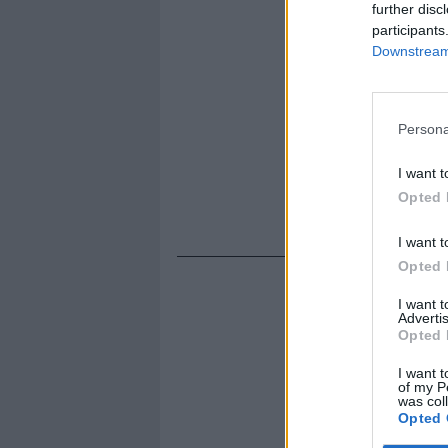
further disc
participants
Downstream 
Persona
I want t
Opted 
I want t
Opted 
I want 
Advertis
Opted 
I want t
of my P
was col
Opted 