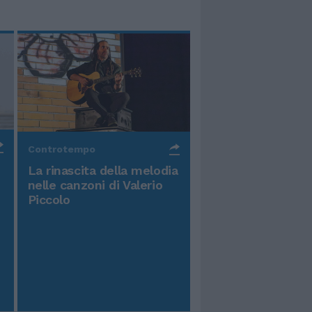
Controtempo
La rinascita della melodia
nelle canzoni di Valerio
Piccolo