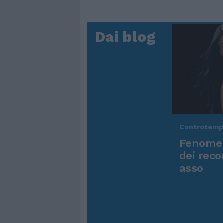
Dai blog
Controtem
Fenomen
dei reco
asso