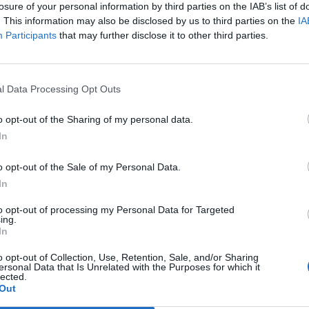
losure of your personal information by third parties on the IAB’s list of
. This information may also be disclosed by us to third parties on the
IA
Participants
that may further disclose it to other third parties.
Le
da
Rudy Giuliani a Come States?
Le
l Data Processing Opt Outs
Trump, Meloni e la strategia
americana
o opt-out of the Sharing of my personal data.
In
o opt-out of the Sale of my Personal Data.
In
to opt-out of processing my Personal Data for Targeted
ing.
In
o opt-out of Collection, Use, Retention, Sale, and/or Sharing
ersonal Data that Is Unrelated with the Purposes for which it
lected.
Out