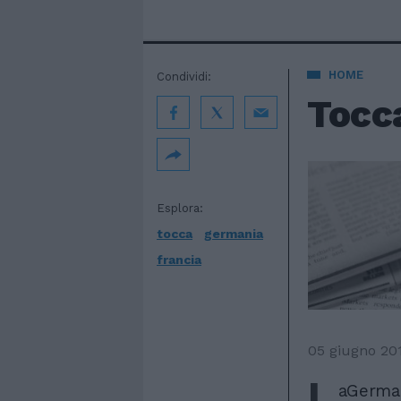
HOME
Condividi:
Tocc
Esplora:
tocca
germania
francia
05 giugno 20
L
aGerman