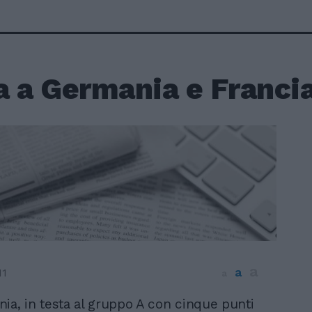
a a Germania e Franci
a
a
11
a
ia, in testa al gruppo A con cinque punti