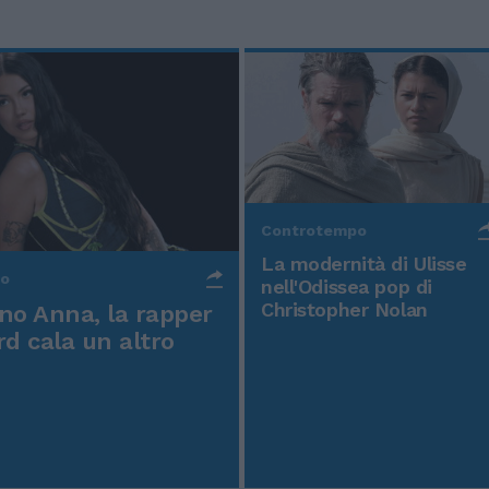
Controtempo
La modernità di Ulisse
po
nell'Odissea pop di
Christopher Nolan
o Anna, la rapper
rd cala un altro