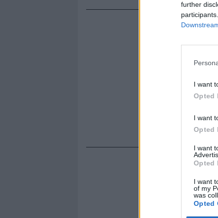
further disc
participants
Downstream 
Persona
I want t
Opted 
I want t
Opted 
I want 
Advertis
Opted 
I want t
of my P
was col
Opted 