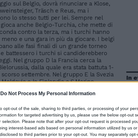
ggio sul Belgio, dovrà rinunciare a Klose,
weinsteiger, Träsch e Reus, ma i
ono lo stesso tutti per lei. Sempre nel
 gioca anche Belgio-Turchia, che mette di
econda contro la terza, ma i turchi hanno
 meno e una gara in più da giocare. I belgi
ano alle fasi finali di un grande torneo
se battessero i turchi si candiderebbero
eggi. Nel gruppo D la Francia cerca la
 Bielorussia, dalla quale era stata battuta 1-
lo scorso settembre. Nel gruppo E la Svezia
In 
la Moldovia e la Finlandia a S.Marino,
uppo F si divide in due giorni: oggi tocca
-
Do Not Process My Personal Information
eorgia, domani a Lituania-Israele e
ta. Sempre domani si giocheranno anche
to opt-out of the sale, sharing to third parties, or processing of your per
enia, Slovacchia-Andorra e Macedonia-
formation for targeted advertising by us, please use the below opt-out s
 gruppo B; Inghilterra-Svizzera e
r selection. Please note that after your opt-out request is processed y
Bulgaria del gruppo G; Islanda-
eing interest-based ads based on personal information utilized by us or
 Portogallo-Norvegia del gruppo H.
disclosed to third parties prior to your opt-out. You may separately opt-