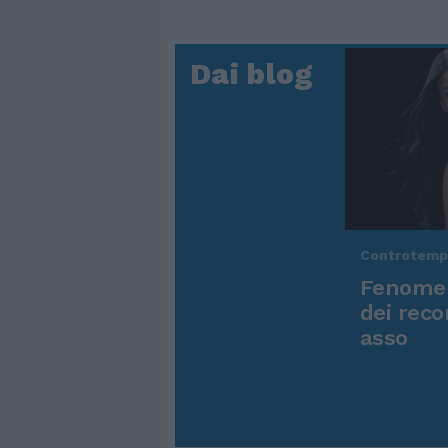
Dai blog
Controtem
Fenomen
dei reco
asso