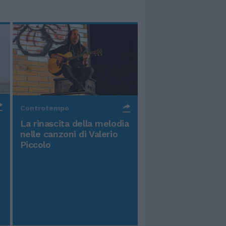
Controtempo
La rinascita della melodia
nelle canzoni di Valerio
Piccolo