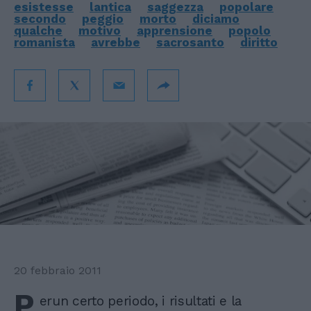
esistesse
lantica
saggezza
popolare
secondo
peggio
morto
diciamo
qualche
motivo
apprensione
popolo
romanista
avrebbe
sacrosanto
diritto
20 febbraio 2011
P
erun certo periodo, i risultati e la