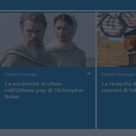
Controtempo
Controtempo
La modernità di Ulisse
La rinascita 
nell'Odissea pop di Christopher
canzoni di Va
Nolan