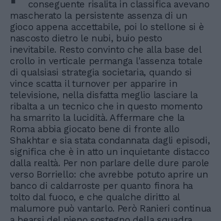
conseguente risalita in classifica avevano
mascherato la persistente assenza di un
gioco appena accettabile, poi lo stellone si è
nascosto dietro le nubi, buio pesto
inevitabile. Resto convinto che alla base del
crollo in verticale permanga l'assenza totale
di qualsiasi strategia societaria, quando si
vince scatta il turnover per apparire in
televisione, nella disfatta meglio lasciare la
ribalta a un tecnico che in questo momento
ha smarrito la lucidità. Affermare che la
Roma abbia giocato bene di fronte allo
Shakhtar e sia stata condannata dagli episodi,
significa che è in atto un inquietante distacco
dalla realtà. Per non parlare delle dure parole
verso Borriello: che avrebbe potuto aprire un
banco di caldarroste per quanto finora ha
tolto dal fuoco, e che qualche diritto al
malumore può vantarlo. Però Ranieri continua
a bearsi del pieno sostegno della squadra,