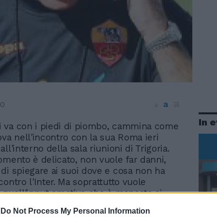
a
a
10
a
In 
ci va con i piedi di piombo, cammina come
ova nell'incontro con la sua Roma ieri
ll'interno della sala riunioni di Trigoria.
omento è delicato, non vuole far danni,
di spiegare ai suoi dove e cosa non ha
ontro l'Inter. Ma soprattutto vuole
 quell'input emotivo che è mancato ai
a San Siro. Nel complesso a Ranieri la
-
Do Not Process My Personal Information
ano è piaciuta, almeno nella prima