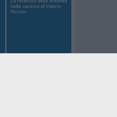
La rinascita della melodia
nelle canzoni di Valerio
Piccolo
Il Tempo Shopping