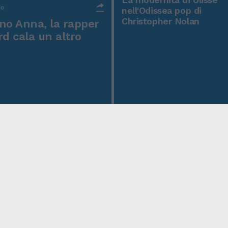
po
nell'Odissea pop di
Christopher Nolan
o Anna, la rapper
rd cala un altro
icy
Condizioni Generali
Edicola digitale
Credits