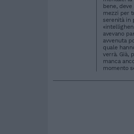
bene, deve 
mezzi per t
serenità in 
«intellighe
avevano parl
avvenuta po
quale hanno
verrà. Già,
manca ancor
momento sem