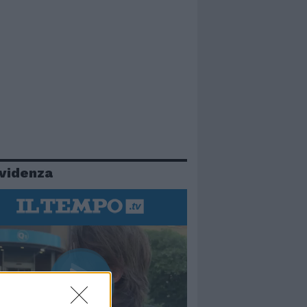
evidenza