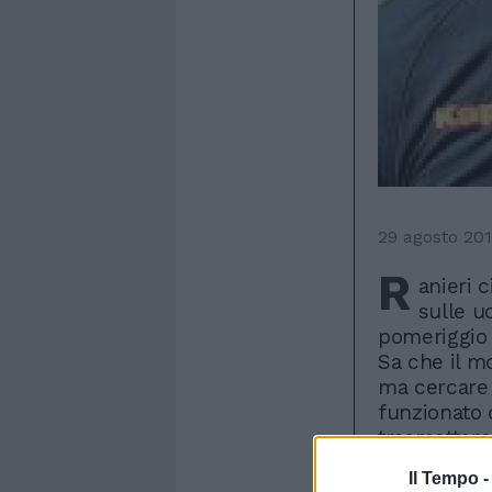
29 agosto 20
R
anieri 
sulle u
pomeriggio a
Sa che il m
ma cercare 
funzionato c
trasmettere
giallorossi 
Il Tempo 
Roma di Mil