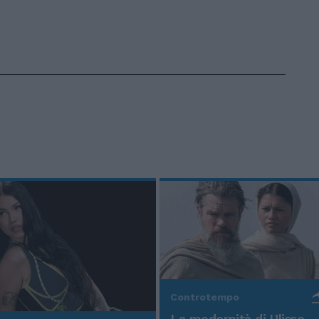
Controtempo
La modernità di Ulisse