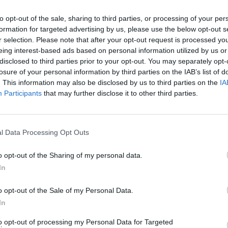
gioco, ma le eccezioni fatte dal tecnico al
to opt-out of the sale, sharing to third parties, or processing of your per
 pomeriggio sono state diverse. la prima
formation for targeted advertising by us, please use the below opt-out s
 crollo psicologico avuto dopo il secondo
Le
r selection. Please note that after your opt-out request is processed y
ter: o probabilmente complice anche lo
da
eing interest-based ads based on personal information utilized by us or
 difensivo (protagonista Vucinic con
Rudy Giuliani a Come States?
Le
disclosed to third parties prior to your opt-out. You may separately opt-
o altre due comparse: Juan e Lobont) che
Trump, Meloni e la strategia
losure of your personal information by third parties on the IAB’s list of
 il ribaltone. Con l'uscita del
americana
. This information may also be disclosed by us to third parties on the
IA
o, tra l'altro assolutamente lontano dalla
Participants
that may further disclose it to other third parties.
 migliori, i movimenti della Roma sono
peggio e si è aperta la breccia nella quale
 l'Inter. Uno squarcio soprattutto
l Data Processing Opt Outs
 al quale i giallorossi non hanno saputo
edio. Da lì il secondo appunto del tecnico
o opt-out of the Sharing of my personal data.
sato la squadra di non aver reagito:
In
una mancanza di personalità sulla quale
rà evidentemente ancora lavorare. Quando
o opt-out of the Sale of my Personal Data.
ndata sotto con il primo gol di Eto'o ha
In
etamente il senso della partita venendo
estita dall'onda d'urto dell'Inter. E lì sono
to opt-out of processing my Personal Data for Targeted