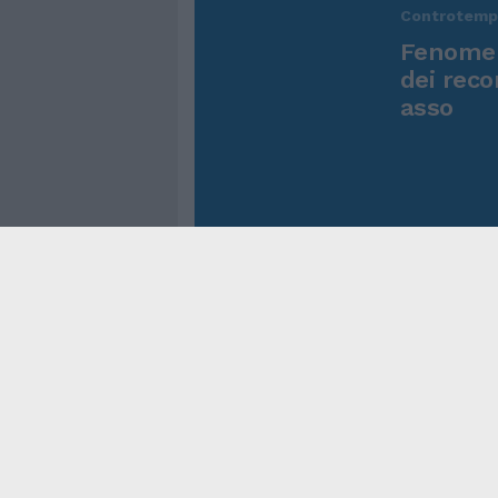
Controtem
Fenomen
dei reco
asso
Cookie Policy
Privacy Pol
Contatti
Pubblicità