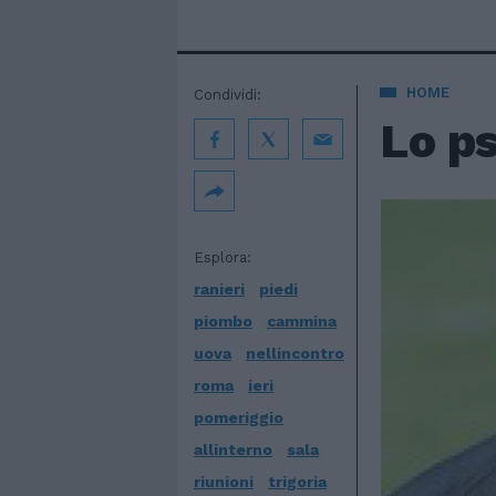
HOME
Condividi:
Lo p
Esplora:
ranieri
piedi
piombo
cammina
uova
nellincontro
roma
ieri
pomeriggio
allinterno
sala
riunioni
trigoria