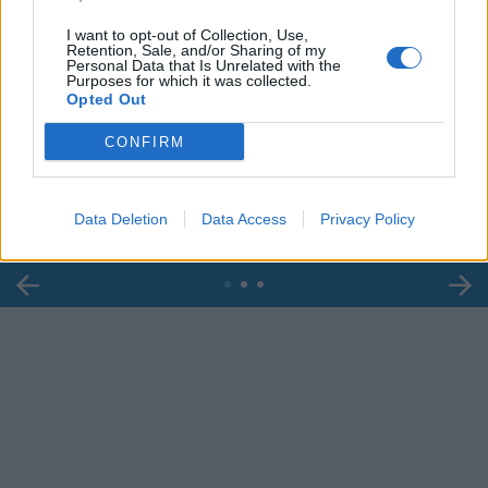
I want to opt-out of Collection, Use,
Retention, Sale, and/or Sharing of my
Personal Data that Is Unrelated with the
Purposes for which it was collected.
Opted Out
00:00
01:16
CONFIRM
Leonardo Maria Del Vecchio dall'ex compagna
in ospedale. Le dichiarazioni ai giornalisti
Data Deletion
Data Access
Privacy Policy