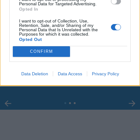
Personal Data for Targeted Advertising.
Opted In
I want to opt-out of Collection, Use,
Retention, Sale, and/or Sharing of my
Personal Data that Is Unrelated with the
Purposes for which it was collected.
Opted Out
CONFIRM
00:00
01:16
Leonardo Maria Del Vecchio dall'ex compagna
Data Deletion
Data Access
Privacy Policy
in ospedale. Le dichiarazioni ai giornalisti