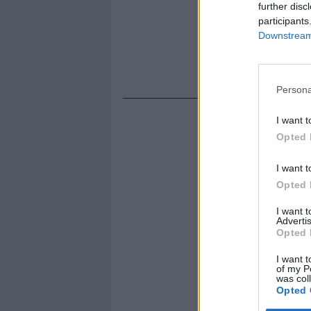
further disc
participants
Downstream 
Persona
I want t
Opted 
I want t
Opted 
I want 
Advertis
Opted 
I want t
of my P
was col
Opted 