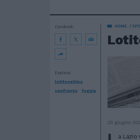
HOME
SP
Condividi:
Lotit
Esplora:
lotitocellino
confronto
foggia
25 giugno 20
L
a Lazio