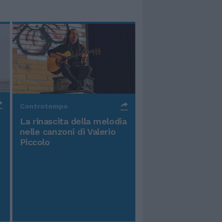
Controtempo
La rinascita della melodia
nelle canzoni di Valerio
Piccolo