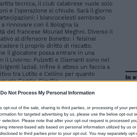
rtita tecnica, il club calabrese vuole solo
oni e l'operazione si chiude. Sarà il giorno
rtecipazioni: i biancocelesti sembrano
 a rinnovare con il Bologna la
à del francese Mourad Meghni. Diverso il
ativo al difensore Bonetto: i felsinei
adere il proprio diritto di riscatto.
he il giocatore possa entrare in una
on il Livorno: Pulzetti e Diamanti sono nel
irigenti laziali. Infine è atteso un faccia a
itivo tra Lotito e Cellino per quanto
In 
squale Foggia. Sim.Pie.
-
Do Not Process My Personal Information
to opt-out of the sale, sharing to third parties, or processing of your per
formation for targeted advertising by us, please use the below opt-out s
r selection. Please note that after your opt-out request is processed y
eing interest-based ads based on personal information utilized by us or
disclosed to third parties prior to your opt-out. You may separately opt-