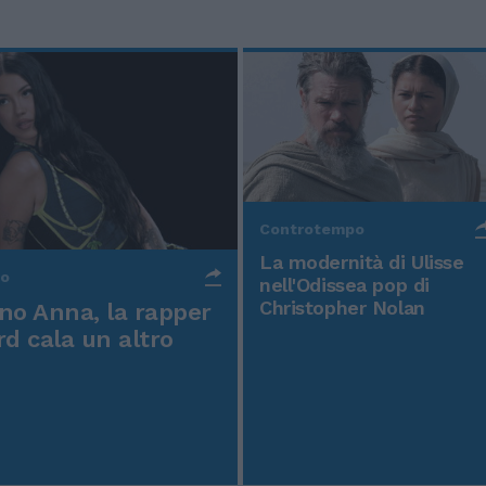
Controtempo
La modernità di Ulisse
po
nell'Odissea pop di
Christopher Nolan
o Anna, la rapper
rd cala un altro