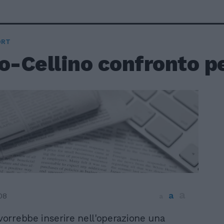
ORT
o-Cellino confronto p
a
a
08
a
 vorrebbe inserire nell'operazione una