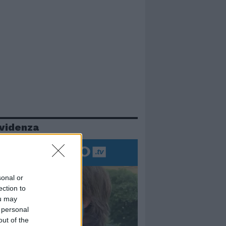
evidenza
sonal or
ection to
ou may
 personal
out of the