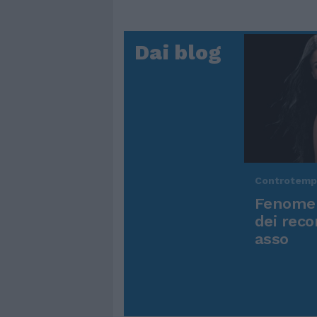
Dai blog
Controtem
Fenomen
dei reco
asso