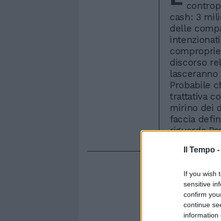
contropa
cash: 3 mili
delle compa
intenzionati
compropriet
discorso rel
lasceranno c
Probabile c
trattativa c
mirino dei d
faccia defin
riguarda Pa
Il Tempo 
If you wish 
sensitive in
confirm you
continue se
information 