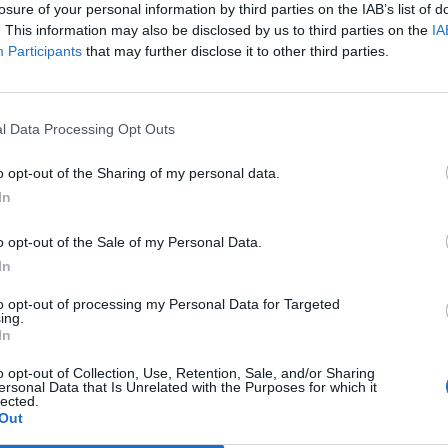
losure of your personal information by third parties on the IAB’s list of
. This information may also be disclosed by us to third parties on the
IA
Participants
that may further disclose it to other third parties.
Le
da
Rudy Giuliani a Come States?
Le
l Data Processing Opt Outs
Trump, Meloni e la strategia
americana
o opt-out of the Sharing of my personal data.
In
o opt-out of the Sale of my Personal Data.
In
to opt-out of processing my Personal Data for Targeted
ing.
In
o opt-out of Collection, Use, Retention, Sale, and/or Sharing
ersonal Data that Is Unrelated with the Purposes for which it
lected.
Out