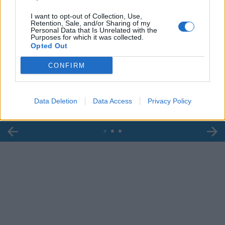
I want to opt-out of Collection, Use,
Retention, Sale, and/or Sharing of my
Personal Data that Is Unrelated with the
Purposes for which it was collected.
Opted Out
00:00
01:16
CONFIRM
Leonardo Maria Del Vecchio dall'ex compagna
in ospedale. Le dichiarazioni ai giornalisti
Data Deletion
Data Access
Privacy Policy