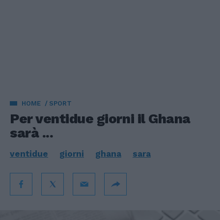
HOME
SPORT
Per ventidue giorni il Ghana
sarà ...
ventidue
giorni
ghana
sara