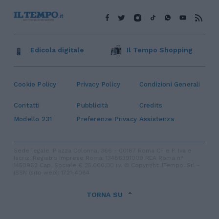
Edicola digitale
Il Tempo Shopping
Cookie Policy
Privacy Policy
Condizioni Generali
Contatti
Pubblicità
Credits
Modello 231
Preferenze Privacy
Assistenza
Sede legale: Piazza Colonna, 366 - 00187 Roma CF e P. Iva e
Iscriz. Registro Imprese Roma: 13486391009 REA Roma n°
1450962 Cap. Sociale € 25.000,00 i.v. © Copyright IlTempo. Srl -
ISSN (sito web): 1721-4084
TORNA SU