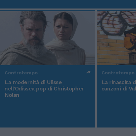
Controtempo
Controtempo
La modernità di Ulisse
La rinascita 
nell'Odissea pop di Christopher
canzoni di Va
Nolan