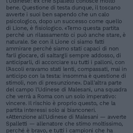
l'Udinese: ex che Spalletti conosce molto
bene. Questione di testa dunque, il toscano
avverte i suoi ben sapendo che un calo
psicologico, dopo un successo come quello
di Lione, è fisiologico. «Temo questa partita
perché un rilassamento ci può anche stare, è
naturale. Se con il Lione ci siamo fatti
ammirare perché siamo stati capaci di non
farli giocare, di saltargli sempre addosso, di
anticiparli, di accorciare su tutti i palloni, con
l'Ascoli eravamo stati lenti, compassati, mai in
anticipo con la testa: insomma è questione di
stimoli, non di presunzione». Dall'altra parte
del campo l'Udinese di Malesani, una squadra
che verrà a Roma con un solo imperativo:
vincere. Il rischio è proprio questo, che la
partita interessi solo ai bianconeri.
«Attenzione all'Udinese di Malesani — avverte
Spalletti — allenatore che stimo moltissimo,
perché è bravo, e tutti i campioni che ha