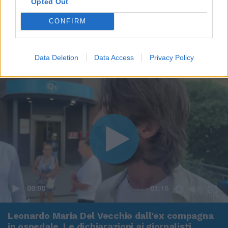
Opted Out
CONFIRM
Data Deletion
Data Access
Privacy Policy
00:00
01:16
Leonardo Maria Del Vecchio dall'ex compagna
in ospedale. Le dichiarazioni ai giornalisti