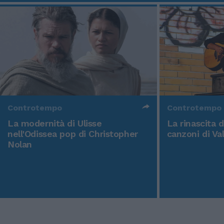
Controtempo
Controtempo
La modernità di Ulisse
La rinascita 
nell'Odissea pop di Christopher
canzoni di Va
Nolan