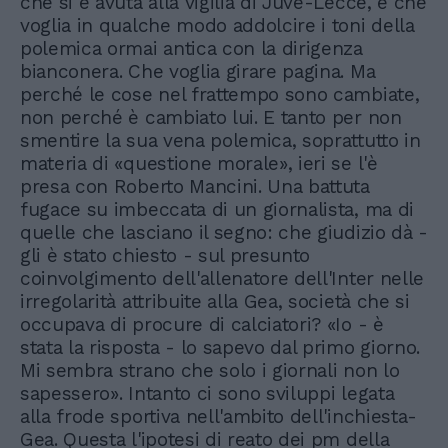
che si è avuta alla vigilia di Juve-Lecce, è che
voglia in qualche modo addolcire i toni della
polemica ormai antica con la dirigenza
bianconera. Che voglia girare pagina. Ma
perché le cose nel frattempo sono cambiate,
non perché è cambiato lui. E tanto per non
smentire la sua vena polemica, soprattutto in
materia di «questione morale», ieri se l'è
presa con Roberto Mancini. Una battuta
fugace su imbeccata di un giornalista, ma di
quelle che lasciano il segno: che giudizio dà -
gli è stato chiesto - sul presunto
coinvolgimento dell'allenatore dell'Inter nelle
irregolarità attribuite alla Gea, società che si
occupava di procure di calciatori? «Io - è
stata la risposta - lo sapevo dal primo giorno.
Mi sembra strano che solo i giornali non lo
sapessero». Intanto ci sono sviluppi legata
alla frode sportiva nell'ambito dell'inchiesta-
Gea. Questa l'ipotesi di reato dei pm della