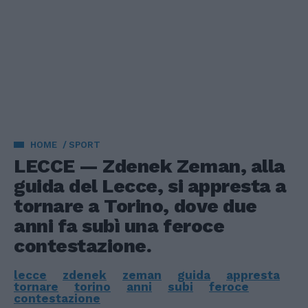
HOME
SPORT
LECCE — Zdenek Zeman, alla
guida del Lecce, si appresta a
tornare a Torino, dove due
anni fa subì una feroce
contestazione.
lecce
zdenek
zeman
guida
appresta
tornare
torino
anni
subi
feroce
contestazione