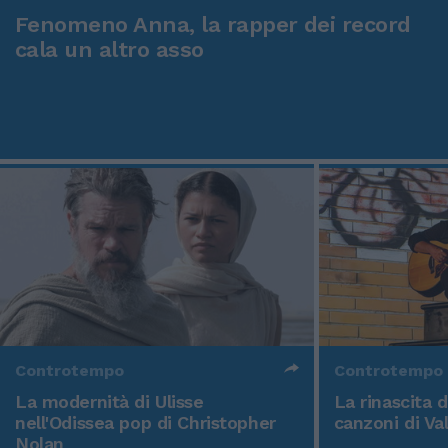
Fenomeno Anna, la rapper dei record
cala un altro asso
Controtempo
Controtempo
La modernità di Ulisse
La rinascita 
nell'Odissea pop di Christopher
canzoni di Va
Nolan