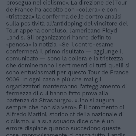
prosegua nel ciclismo». La direzione del Tour
de France ha accolto con «collera» e con
«tristezza» la conferma delle contro analisi
sulla positività all'antidoping del vincitore del
Tour appena concluso, l'americano Floyd
Landis. Gli organizzatori hanno definito
«penosa» la notizia. «Se il contro-esame
confermerà il primo risultato — aggiunge il
comunicato — sono la collera e la tristezza
che domineranno i sentimenti di tutti quelli si
sono entusiasmati per questo Tour de France
2006. In ogni caso e più che mai gli
organizzatori manterranno l'atteggiamento di
fermezza di cui hanno fatto prova alla
partenza da Strasburgo». «Uno si augura
sempre che non sia vero». È il commento di
Alfredo Martini, storico ct della nazionale di
ciclismo. «La sua squadra dice che è un
errore dispiace quando succedono queste
cose improvvisamente, ti casca tutto. Landis