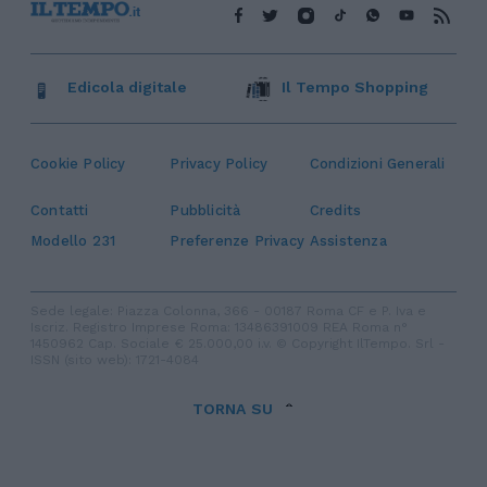
Edicola digitale
Il Tempo Shopping
Cookie Policy
Privacy Policy
Condizioni Generali
Contatti
Pubblicità
Credits
Modello 231
Preferenze Privacy
Assistenza
Sede legale: Piazza Colonna, 366 - 00187 Roma CF e P. Iva e
Iscriz. Registro Imprese Roma: 13486391009 REA Roma n°
1450962 Cap. Sociale € 25.000,00 i.v. © Copyright IlTempo. Srl -
ISSN (sito web): 1721-4084
TORNA SU