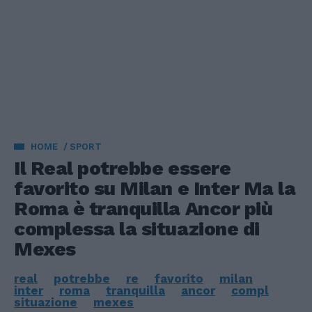
HOME
SPORT
Il Real potrebbe essere
favorito su Milan e Inter Ma la
Roma è tranquilla Ancor più
complessa la situazione di
Mexes
real
potrebbe
re
favorito
milan
inter
roma
tranquilla
ancor
compl
situazione
mexes