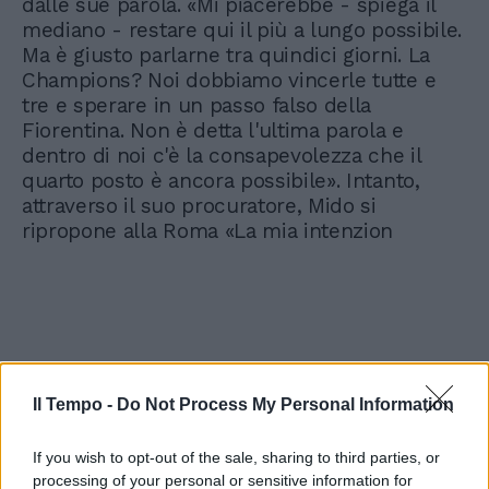
dalle sue parola. «Mi piacerebbe - spiega il
mediano - restare qui il più a lungo possibile.
Ma è giusto parlarne tra quindici giorni. La
Champions? Noi dobbiamo vincerle tutte e
tre e sperare in un passo falso della
Fiorentina. Non è detta l'ultima parola e
dentro di noi c'è la consapevolezza che il
quarto posto è ancora possibile». Intanto,
attraverso il suo procuratore, Mido si
ripropone alla Roma «La mia intenzion
Il Tempo -
Do Not Process My Personal Information
If you wish to opt-out of the sale, sharing to third parties, or
processing of your personal or sensitive information for