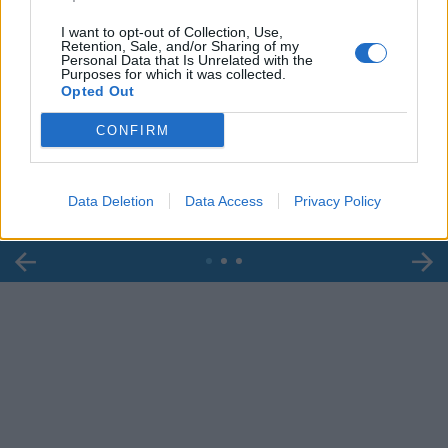
I want to opt-out of Collection, Use,
Retention, Sale, and/or Sharing of my
Personal Data that Is Unrelated with the
Purposes for which it was collected.
Opted Out
00:00
01:16
CONFIRM
Leonardo Maria Del Vecchio dall'ex compagna
in ospedale. Le dichiarazioni ai giornalisti
Data Deletion
Data Access
Privacy Policy