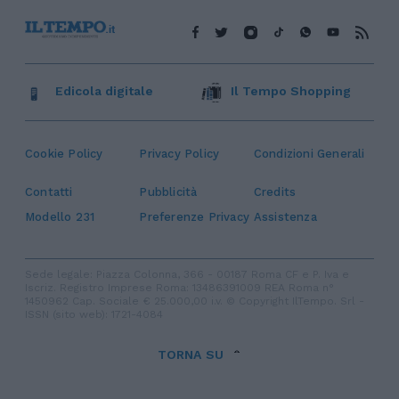
Edicola digitale
Il Tempo Shopping
Cookie Policy
Privacy Policy
Condizioni Generali
Contatti
Pubblicità
Credits
Modello 231
Preferenze Privacy
Assistenza
Sede legale: Piazza Colonna, 366 - 00187 Roma CF e P. Iva e
Iscriz. Registro Imprese Roma: 13486391009 REA Roma n°
1450962 Cap. Sociale € 25.000,00 i.v. © Copyright IlTempo. Srl -
ISSN (sito web): 1721-4084
TORNA SU