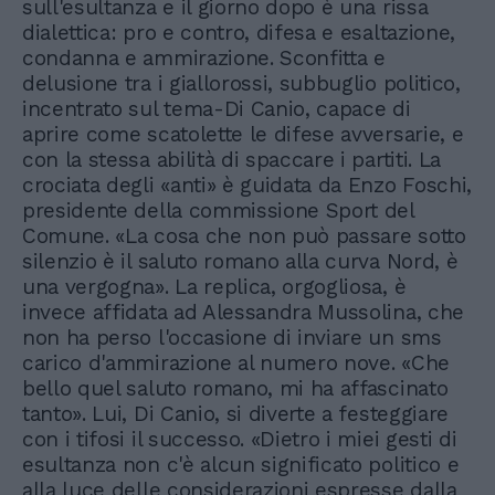
sull'esultanza e il giorno dopo è una rissa
dialettica: pro e contro, difesa e esaltazione,
condanna e ammirazione. Sconfitta e
delusione tra i giallorossi, subbuglio politico,
incentrato sul tema-Di Canio, capace di
aprire come scatolette le difese avversarie, e
con la stessa abilità di spaccare i partiti. La
crociata degli «anti» è guidata da Enzo Foschi,
presidente della commissione Sport del
Comune. «La cosa che non può passare sotto
silenzio è il saluto romano alla curva Nord, è
una vergogna». La replica, orgogliosa, è
invece affidata ad Alessandra Mussolina, che
non ha perso l'occasione di inviare un sms
carico d'ammirazione al numero nove. «Che
bello quel saluto romano, mi ha affascinato
tanto». Lui, Di Canio, si diverte a festeggiare
con i tifosi il successo. «Dietro i miei gesti di
esultanza non c'è alcun significato politico e
alla luce delle considerazioni espresse dalla