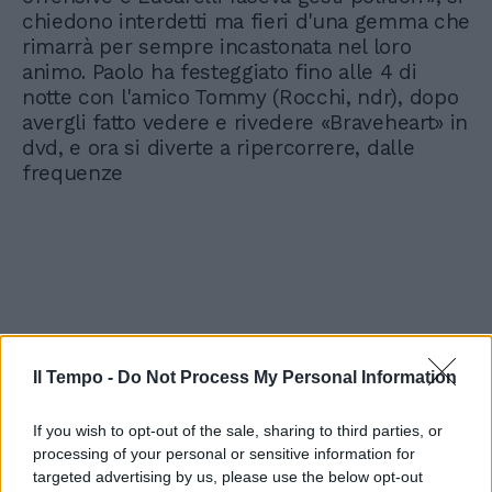
chiedono interdetti ma fieri d'una gemma che
rimarrà per sempre incastonata nel loro
animo. Paolo ha festeggiato fino alle 4 di
notte con l'amico Tommy (Rocchi, ndr), dopo
avergli fatto vedere e rivedere «Braveheart» in
dvd, e ora si diverte a ripercorrere, dalle
frequenze
Il Tempo -
Do Not Process My Personal Information
If you wish to opt-out of the sale, sharing to third parties, or
processing of your personal or sensitive information for
targeted advertising by us, please use the below opt-out