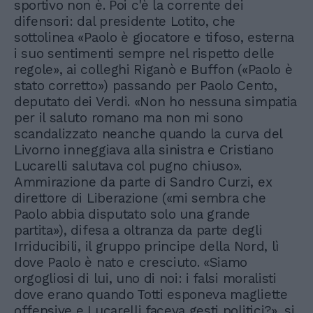
sportivo non è. Poi c'è la corrente dei
difensori: dal presidente Lotito, che
sottolinea «Paolo è giocatore e tifoso, esterna
i suo sentimenti sempre nel rispetto delle
regole», ai colleghi Riganò e Buffon («Paolo è
stato corretto») passando per Paolo Cento,
deputato dei Verdi. «Non ho nessuna simpatia
per il saluto romano ma non mi sono
scandalizzato neanche quando la curva del
Livorno inneggiava alla sinistra e Cristiano
Lucarelli salutava col pugno chiuso».
Ammirazione da parte di Sandro Curzi, ex
direttore di Liberazione («mi sembra che
Paolo abbia disputato solo una grande
partita»), difesa a oltranza da parte degli
Irriducibili, il gruppo principe della Nord, lì
dove Paolo è nato e cresciuto. «Siamo
orgogliosi di lui, uno di noi: i falsi moralisti
dove erano quando Totti esponeva magliette
offensive e Lucarelli faceva gesti politici?», si