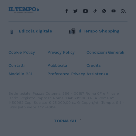
Edicola digitale
Il Tempo Shopping
Cookie Policy
Privacy Policy
Condizioni Generali
Contatti
Pubblicità
Credits
Modello 231
Preferenze Privacy
Assistenza
Sede legale: Piazza Colonna, 366 - 00187 Roma CF e P. Iva e
Iscriz. Registro Imprese Roma: 13486391009 REA Roma n°
1450962 Cap. Sociale € 25.000,00 i.v. © Copyright IlTempo. Srl -
ISSN (sito web): 1721-4084
TORNA SU