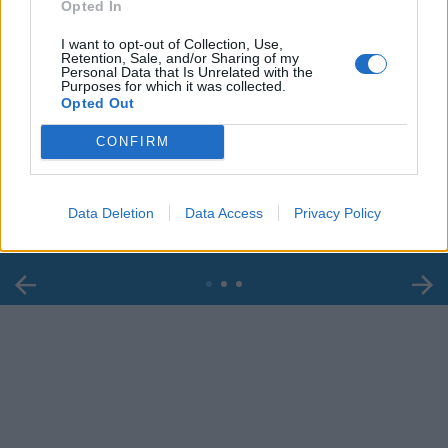
Opted In
I want to opt-out of Collection, Use,
Retention, Sale, and/or Sharing of my
Personal Data that Is Unrelated with the
Purposes for which it was collected.
Opted Out
00:00
01:16
CONFIRM
Leonardo Maria Del Vecchio dall'ex compagna
in ospedale. Le dichiarazioni ai giornalisti
Data Deletion
Data Access
Privacy Policy