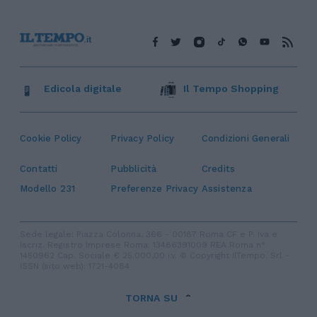
Edicola digitale
Il Tempo Shopping
Cookie Policy
Privacy Policy
Condizioni Generali
Contatti
Pubblicità
Credits
Modello 231
Preferenze Privacy
Assistenza
Sede legale: Piazza Colonna, 366 - 00187 Roma CF e P. Iva e
Iscriz. Registro Imprese Roma: 13486391009 REA Roma n°
1450962 Cap. Sociale € 25.000,00 i.v. © Copyright IlTempo. Srl -
ISSN (sito web): 1721-4084
TORNA SU