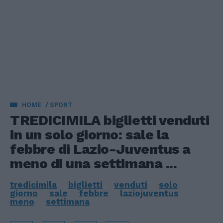
HOME
SPORT
TREDICIMILA biglietti venduti
in un solo giorno: sale la
febbre di Lazio-Juventus a
meno di una settimana ...
tredicimila
biglietti
venduti
solo
giorno
sale
febbre
laziojuventus
meno
settimana