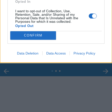
Opted In
I want to opt-out of Collection, Use,
Retention, Sale, and/or Sharing of my
Personal Data that Is Unrelated with the
Purposes for which it was collected.
Opted Out
00:00
01:16
CONFIRM
Leonardo Maria Del Vecchio dall'ex compagna
in ospedale. Le dichiarazioni ai giornalisti
Data Deletion
Data Access
Privacy Policy