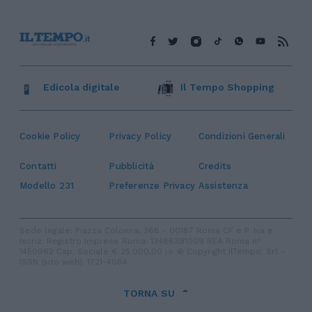
Edicola digitale
Il Tempo Shopping
Cookie Policy
Privacy Policy
Condizioni Generali
Contatti
Pubblicità
Credits
Modello 231
Preferenze Privacy
Assistenza
Sede legale: Piazza Colonna, 366 - 00187 Roma CF e P. Iva e
Iscriz. Registro Imprese Roma: 13486391009 REA Roma n°
1450962 Cap. Sociale € 25.000,00 i.v. © Copyright IlTempo. Srl -
ISSN (sito web): 1721-4084
TORNA SU