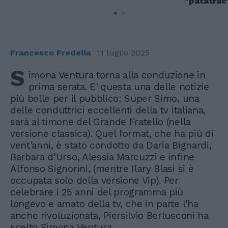
"patatrac
Francesco Fredella
11 luglio 2025
S
imona Ventura torna alla conduzione in
prima serata. E' questa una delle notizie
più belle per il pubblico: Super Simo, una
delle conduttrici eccellenti della tv italiana,
sarà al timone del Grande Fratello (nella
versione classica). Quel format, che ha più di
vent'anni, è stato condotto da Daria Bignardi,
Barbara d’Urso, Alessia Marcuzzi e infine
Alfonso Signorini, (mentre Ilary Blasi si è
occupata solo della versione Vip). Per
celebrare i 25 anni del programma più
longevo e amato della tv, che in parte l'ha
anche rivoluzionata, Piersilvio Berlusconi ha
scelto Simona Ventura.