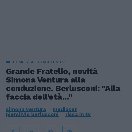
HOME
SPETTACOLI & TV
Grande Fratello, novità
Simona Ventura alla
conduzione. Berlusconi: "Alla
faccia dell'età..."
simona ventura
mediaset
piersilvio berlusconi
rissa in tv