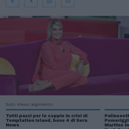
Sullo stesso argomento:
Tutti pazzi per le coppie in crisi di
Palinsesti
Temptation Island, bene 4 di Sera
Pomeriggio
News
Martino in