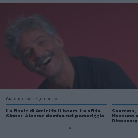
Sullo stesso argomento:
La finale di Amici fa il boom. La sfida
Sanremo, l
Sinner-Alcaraz domina nel pomeriggio
Nessuna p
Discovery