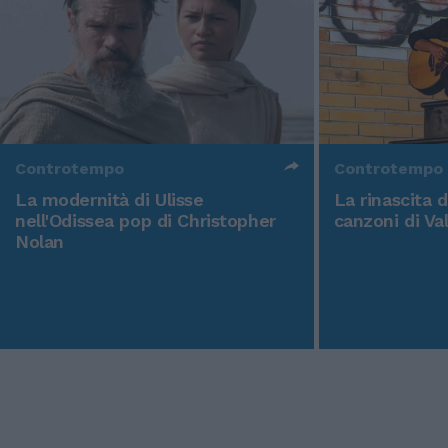
Controtempo
Controtempo
La modernità di Ulisse
La rinascita 
nell'Odissea pop di Christopher
canzoni di Va
Nolan