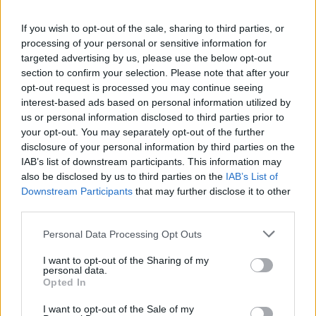
mi ha detto: ‘Li ho dovuti dare a Renzi, ordine
dall’alto». Come si dice: «Buona la prima».
If you wish to opt-out of the sale, sharing to third parties, or
Rosario Tindaro Fiorello è una certezza
processing of your personal or sensitive information for
Perché non finge. Perché pur invecchiando
targeted advertising by us, please use the below opt-out
rimane sempre un ragazzo irriverente ma
section to confirm your selection. Please note that after your
senza esagerare.
opt-out request is processed you may continue seeing
interest-based ads based on personal information utilized by
us or personal information disclosed to third parties prior to
your opt-out. You may separately opt-out of the further
disclosure of your personal information by third parties on the
IAB’s list of downstream participants. This information may
also be disclosed by us to third parties on the
IAB’s List of
Downstream Participants
that may further disclose it to other
third parties.
Personal Data Processing Opt Outs
I want to opt-out of the Sharing of my
personal data.
Opted In
I want to opt-out of the Sale of my