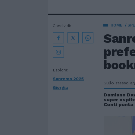
HOME
SPE
Condividi:
Sanr
prefe
book
Esplora:
Sanremo 2025
Sullo stesso a
Giorgia
Damiano Dav
super ospite
Conti punta 