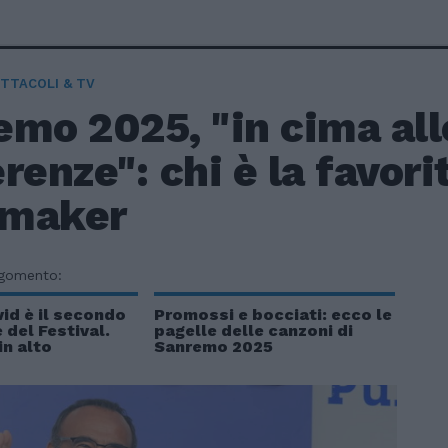
TTACOLI & TV
emo 2025, "in cima all
renze": chi è la favori
maker
rgomento:
id è il secondo
Promossi e bocciati: ecco le
 del Festival.
pagelle delle canzoni di
in alto
Sanremo 2025