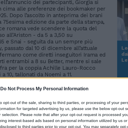
ell’annuncio dei partecipanti, Giorgia si
n cima alle preferenze dei bookmaker per
5. Dopo l’ascolto in anteprima dei brani
la 75esima edizione da parte della stampa,
ice romana vede scendere la quota del
o all’Ariston - da 5 a 3,50 su
5 e Snai - seguita da un sempre più
Le
y, passato dal 10 di dicembre all’attuale
da
nfermano come diretti inseguitori Irama ed
Rudy Giuliani a Come States?
Le
rti entrambi a 8 su Better, mentre si sale
Trump, Meloni e la strategia
ifra per la coppia Achille Lauro-Rocco
americana
i a 10, tallonati da Noemi a 11.
-
Do Not Process My Personal Information
to opt-out of the sale, sharing to third parties, or processing of your per
formation for targeted advertising by us, please use the below opt-out s
r selection. Please note that after your opt-out request is processed y
eing interest-based ads based on personal information utilized by us or
disclosed to third parties prior to your opt-out. You may separately opt-