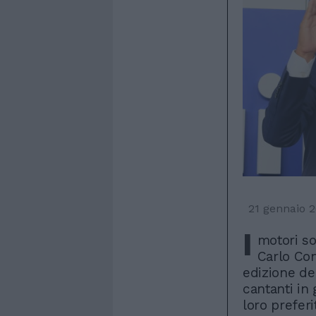
21 gennaio 
I
motori so
Carlo Cont
edizione del
cantanti in
loro preferi