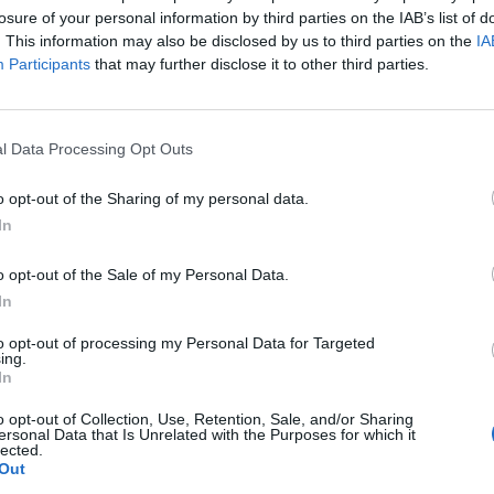
Damiano David è il
losure of your personal information by third parties on the IAB’s list of
secondo super ospite del
. This information may also be disclosed by us to third parties on the
IA
Festival. Conti punta in
Participants
that may further disclose it to other third parties.
alto
l Data Processing Opt Outs
o opt-out of the Sharing of my personal data.
In
o opt-out of the Sale of my Personal Data.
 in quota, ma convincente secondo le
In
i, Brunori Sas a 20, con il bis di Francesco
to opt-out of processing my Personal Data for Targeted
ncitore nel 2017 proprio con Carlo Conti
ing.
 a 21, seguito da un terzetto formato da
In
ticchi, Francesca Michielin e Rose Villain,
o opt-out of Collection, Use, Retention, Sale, and/or Sharing
ta 26. Non convince i bookmaker Fedez,
ersonal Data that Is Unrelated with the Purposes for which it
o a 31, che però stacca in maniera
lected.
Out
"rivale" Tony Effe, ora a 51, alla pari di un