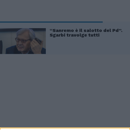
“Sanremo è il salotto del Pd”.
Sgarbi travolge tutti