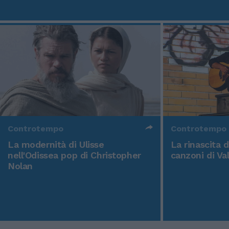
Controtempo
Controtempo
La modernità di Ulisse
La rinascita 
nell'Odissea pop di Christopher
canzoni di Va
Nolan