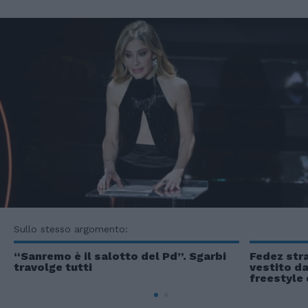
Sullo stesso argomento:
“Sanremo è il salotto del Pd”. Sgarbi
Fedez str
travolge tutti
vestito da
freestyle