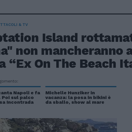
TTACOLI & TV
tation Island rottamat
na" non mancheranno a
a “Ex On The Beach It
rgomento:
canta Napoli e fa
Michelle Hunziker in
v. Poi sul palco
vacanza: la posa in bikini è
ssa Incontrada
da sballo, show al mare