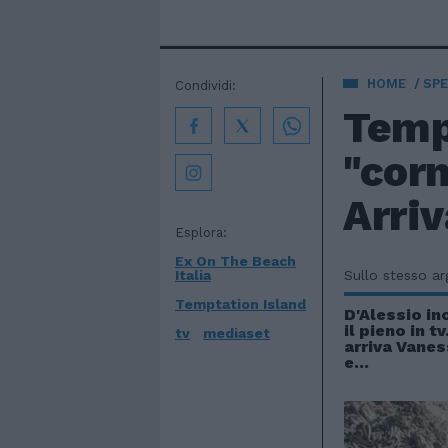
HOME
SPE
Condividi:
Temp
"cor
Arriv
Esplora:
Ex On The Beach
Italia
Sullo stesso a
Temptation Island
D'Alessio in
il pieno in t
tv
mediaset
arriva Vane
e...