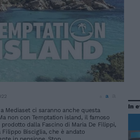
a
a
022
a
In 
 a Mediaset ci saranno anche questa
 Ma non con Temptation island, il famoso
rodotto dalla Fascino di Maria De Filippi,
 Filippo Bisciglia, che è andato
ente in pensione. Stop.