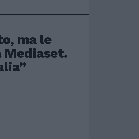
o, ma le
 Mediaset.
alia”