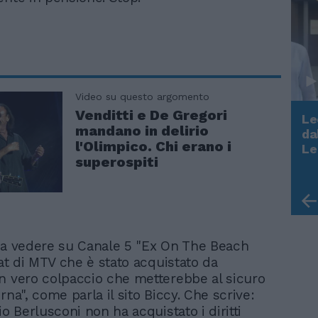
Video su questo argomento
Venditti e De Gregori
Le
mandano in delirio
da
Rudy Giuliani a Come States?
l'Olimpico. Chi erano i
Le
Trump, Meloni e la strategia
superospiti
americana
 a vedere su Canale 5 "Ex On The Beach
mat di MTV che è stato acquistato da
n vero colpaccio che metterebbe al sicuro
rna", come parla il sito Biccy. Che scrive:
io Berlusconi non ha acquistato i diritti