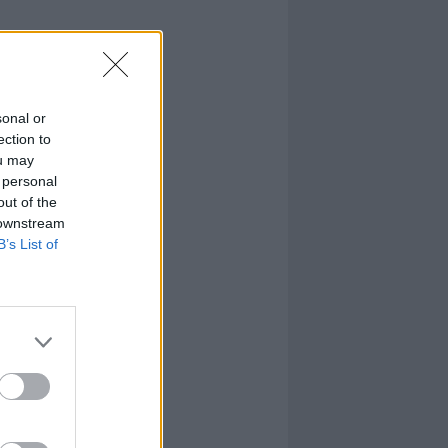
sonal or
ection to
ou may
 personal
out of the
 downstream
B’s List of