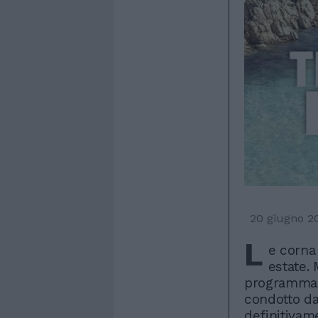
20 giugno 2
L
e corna
estate.
programma p
condotto da
definitivam