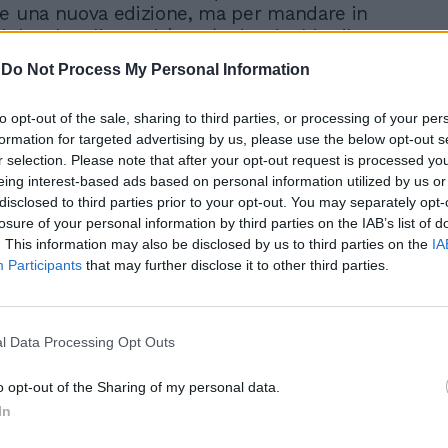
e una nuova edizione, ma per mandare in
iche. Il reality andrà così ad arricchire il
tuito di Mediaset Infinity con quella che è
-
Do Not Process My Personal Information
ima edizione, nonché l’unica condotta da
orghini. La stagione è stata girata nel
to opt-out of the sale, sharing to third parties, or processing of your per
cast è apparso anche Yuri Rambaldi che
formation for targeted advertising by us, please use the below opt-out s
cessivamente visto a L’Isola dei Famosi".
r selection. Please note that after your opt-out request is processed y
eing interest-based ads based on personal information utilized by us or
disclosed to third parties prior to your opt-out. You may separately opt-
losure of your personal information by third parties on the IAB’s list of
. This information may also be disclosed by us to third parties on the
IA
Participants
that may further disclose it to other third parties.
D'Alessio incanta Napoli e
fa il pieno in tv. Poi sul
palco arriva Vanessa
l Data Processing Opt Outs
Incontrada e...
o opt-out of the Sharing of my personal data.
In