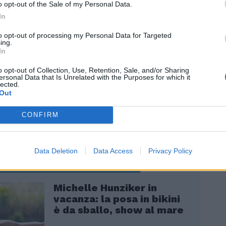
o opt-out of the Sale of my Personal Data.
In
to opt-out of processing my Personal Data for Targeted
ach Italia ha alle spalle ben tre edizioni,
ing.
In
ta si dovrà attendere un po' perché pare
 corso le registrazioni. Il programma è
o opt-out of Collection, Use, Retention, Sale, and/or Sharing
 anche all'estero nella versione
ersonal Data that Is Unrelated with the Purposes for which it
lected.
 Un programma che si consuma all'interno
Out
 villa in Thailandia, dove ci sono 8 single
Colpi di scena assicurati. Tenetevi pronti.
CONFIRM
Data Deletion
Data Access
Privacy Policy
Michelle Hunziker in
vacanza: la posa in bikini
è da sballo, show al mare