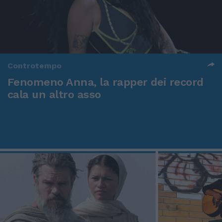
Controtempo
Fenomeno Anna, la rapper dei record
cala un altro asso